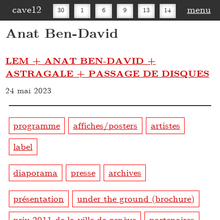
cave12
menu
30
1
6
9
13
14
Anat Ben-David
16
20
27
30
LEM + ANAT BEN-DAVID +
ASTRAGALE + PASSAGE DE DISQUES
24 mai 2023
programme
affiches/posters
artistes
label
diaporama
presse
archives
présentation
under the ground (brochure)
prix 2011 de la ville de genève
partenaires