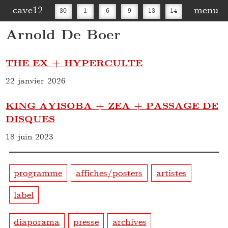
cave12
menu
30
1
6
9
13
14
Arnold De Boer
16
20
27
30
THE EX + HYPERCULTE
22 janvier 2026
KING AYISOBA + ZEA + PASSAGE DE
DISQUES
18 juin 2023
programme
affiches/posters
artistes
label
diaporama
presse
archives