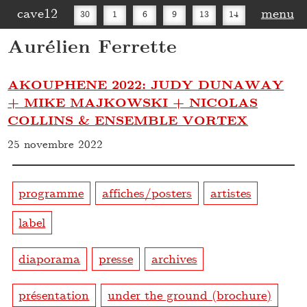
cave12
menu
30
1
6
9
13
14
Aurélien Ferrette
16
20
27
30
AKOUPHENE 2022: JUDY DUNAWAY
+ MIKE MAJKOWSKI + NICOLAS
COLLINS & ENSEMBLE VORTEX
25 novembre 2022
programme
affiches/posters
artistes
label
diaporama
presse
archives
présentation
under the ground (brochure)