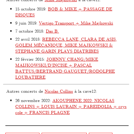
15 octobre 2019
:
BOB & MIKE + PASSAGE DE
DISQUES
9 juin 2019
:
Vertigo Transport + Mike Majkowski
7 octobre 2018
:
Das B.
22 avril 2018
:
REBECCA LANE, CLARA DE ASIS,
GOLEM MÉCANIQUE, MIKE MAJKOWSKI &
STEPHANE GARIN PLAYS DIATRIBES
22 février 2015
:
JOHNNY CHANG/MIKE
MAIJKOWSKI/D’INCISE + PASCAL
BATTUS/BERTRAND GAUGUET/RODOLPHE
LOUBATIERE
Autres concerts de
Nicolas Collins
à la cave12:
26 novembre 2022
:
AKOUPHENE 2022: NICOLAS
COLLINS + LOUIS LAURAIN + PAREIDOLIA + crys
cole + FRANCIS PLAGNE