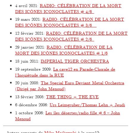
4 avril 2021
:
RADIO: CÉLÉBRATION DE LA MORT
DES ICÔNES ICONOCLASTES # 4/6
19 mars 2021
:
RADIO: CÉLÉBRATION DE LA MORT
DES ICÔNES ICONOCLASTES # 3/6
12 février 2021
:
RADIO: CÉLÉBRATION DE LA MORT
DES ICÔNES ICONOCLASTES # 2/6
29 janvier 2021
:
RADIO: CÉLÉBRATION DE LA
MORT DES ICÔNES ICONOCLASTES # 1/6
18 juin 2011
:
IMPERIAL TIGER ORCHESTRA
19 septembre 2009
:
La cave12 en Parade-Chorale de
l’Inquiétude dans la RUE
20 juin 2008
:
The Special Euro Deviant Metal Orchestra
(Dirigé par John Menoud)
13 février 2008
:
THE THING + THE EYE
6 décembre 2006
:
Urs Leimgruber/Thomas Lehn + Jeudi
1 octobre 2006
:
Les îles désertes/radio fille # 6 – John
Menoud
Autres concerts de
Mike Majkowski
à la cave12: