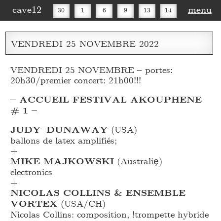
cave12
menu
30
1
6
9
13
14
16
20
27
30
VENDREDI
25
NOVEMBRE
2022
VENDREDI 25 NOVEMBRE – portes:
20h30/premier concert: 21h00!!!
– ACCUEIL FESTIVAL AKOUPHENE
# 1 –
JUDY DUNAWAY
(USA)
ballons de latex amplifiés;
+
MIKE MAJKOWSKI
(Australię)
electronics
+
NICOLAS COLLINS & ENSEMBLE
VORTEX
(USA/CH)
Nicolas Collins: composition, !trompette hybride