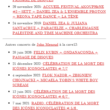
29 novembre 2025
:
ACCUEIL FESTIVAL AKOUPHèNE
#2 – SETT + DANIEL ZEA & L’ENSEMBLE PROTON
+ REONA TAPE DANCE + LA TÈNE
24 novembre 2019
:
DANIEL ZEA & JULIANA
SANTACRUZ + PARACELZE + CHARLEMAGNE
PALESTINE AND TIME MACHINE ORCHESTRA
Autres concerts de
John Menoud
à la cave12:
28 juin 2026
:
FELIX KUBIN + ONDANACONDA +
PASSAGE DE DISQUES
21 décembre 2022
:
CÉLÉBRATION DE LA MORT DES
ICÔNES ICONOCLASTES # 7/7
4 septembre 2022
:
FLOK NAZOR + ZBIGNIEW
CHOJNACKI + MICAELA TOBIN’S WHITE BOY
SCREAM
12 juin 2021
:
CÉLÉBRATION DE LA MORT DES
ICÔNES ICONOCLASTES # 6/7
7 mai 2021
:
RADIO: CÉLÉBRATION DE LA MORT
DES ICÔNES ICONOCLASTES # 5/6