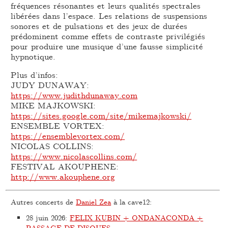
fréquences résonantes et leurs qualités spectrales
libérées dans l’espace. Les relations de suspensions
sonores et de pulsations et des jeux de durées
prédominent comme effets de contraste privilégiés
pour produire une musique d’une fausse simplicité
hypnotique.
Plus d’infos:
JUDY DUNAWAY:
https://www.judithdunaway.com
MIKE MAJKOWSKI:
https://sites.google.com/site/mikemajkowski/
ENSEMBLE VORTEX:
https://ensemblevortex.com/
NICOLAS COLLINS:
https://www.nicolascollins.com/
FESTIVAL AKOUPHENE:
http://www.akouphene.org
Autres concerts de
Daniel Zea
à la cave12:
28 juin 2026
:
FELIX KUBIN + ONDANACONDA +
PASSAGE DE DISQUES