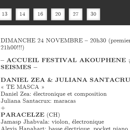
13
14
16
20
27
30
DIMANCHE 24 NOVEMBRE – 20h30 (premier 
21h00!!!)
– ACCUEIL FESTIVAL AKOUPHENE #
SEISMES –
DANIEL ZEA & JULIANA SANTACR
« TE MASCA »
Daniel Zea: électronique et composition
Juliana Santacrux: maracas
+
PARACELZE
(CH)
Jamasp Jhabvala: violon, électronique
Alexis Hanahart: basse électrique, pocket piano,