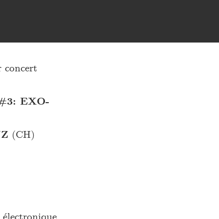
concert
3: EXO-
UZ
(CH)
 électronique