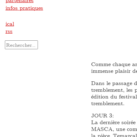
partenaires
infos pratiques
ical
rss
Rechercher :
Comme chaque ann
immense plaisir d
Dans le passage d
tremblement, les 
édition du festiva
tremblement.
JOUR 3:
La dernière soirée
MASCA, une compo
la pièce Temazcal