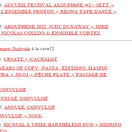
5
:
ACCUEIL FESTIVAL AKOUPHèNE #2 – SETT +
& L’ENSEMBLE PROTON + REONA TAPE DANCE +
2
:
AKOUPHENE 2022: JUDY DUNAWAY + MIKE
 NICOLAS COLLINS & ENSEMBLE VORTEX
masp Jhabvala
à la cave12:
2
:
URSATZ + CACHALOT
 YEARS OF COPY_PASTA_EDITIONS: MASPIN
RPURA + JO-OJ + PÊCHE PLATE + PASSAGE DE
CONVULSIF
ANNULÉ: CONVULSIF
0
:
ANNULÉ: CONVULSIF
ONVULSIF + NOSK
4
:
KK NULL & URIEL BARTHELEMI DUO + MEIRINO
DUO