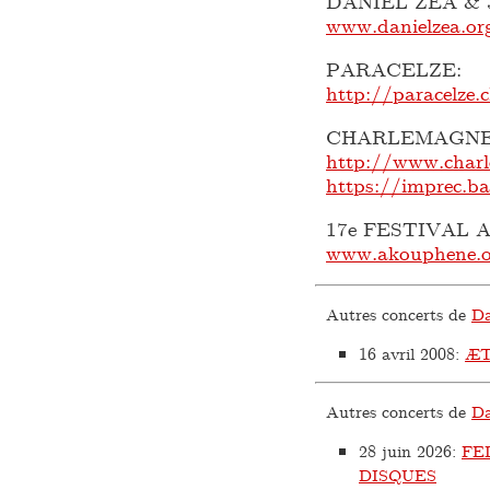
DANIEL ZEA &
www.danielzea.or
PARACELZE:
http://paracelze.
CHARLEMAGNE
http://www.charl
https://imprec
17e FESTIVAL 
www.akouphene.o
Autres concerts de
Da
16 avril 2008
:
ÆT
Autres concerts de
Da
28 juin 2026
:
FE
DISQUES