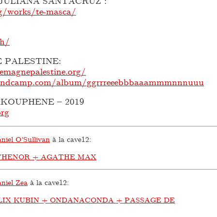
 JULIANA SANTACRUZ :
g/works/te-masca/
ch/
 PALESTINE:
emagnepalestine.org/
.bandcamp.com/album/ggrrreeebbbaaammmnnnuuu
AKOUPHENE – 2019
rg
niel O'Sullivan
à la cave12:
HENOR + AGATHE MAX
niel Zea
à la cave12:
LIX KUBIN + ONDANACONDA + PASSAGE DE