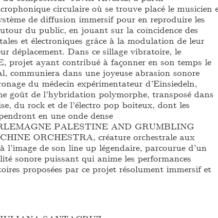
crophonique circulaire où se trouve placé le musicien 
ystème de diffusion immersif pour en reproduire les
utour du public, en jouant sur la coïncidence des
ales et électroniques grâce à la modulation de leur
eur déplacement. Dans ce sillage vibratoire, le
projet ayant contribué à façonner en son temps le
al, communiera dans une joyeuse abrasion sonore
tronage du médecin expérimentateur d’Einsiedeln,
e goût de l’hybridation polymorphe, transposé dans
ise, du rock et de l’électro pop boiteux, dont les
uspendront en une onde dense
HARLEMAGNE PALESTINE AND GRUMBLING
HINE ORCHESTRA, créature orchestrale aux
 à l’image de son line up légendaire, parcourue d’un
alité sonore puissant qui anime les performances
atoires proposées par ce projet résolument immersif et