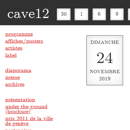
cave12
30
1
6
9
programme
affiches/posters
DIMANCHE
artistes
24
label
diaporama
NOVEMBRE
presse
2019
archives
présentation
under the ground
(brochure)
prix 2011 de la ville
de genève