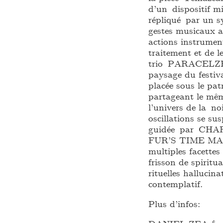
d’un dispositif mi
répliqué par un s
gestes musicaux a
actions instrument
traitement et de l
trio PARACELZE, 
paysage du festiv
placée sous le pa
partageant le mêm
l’univers de la no
oscillations se s
guidée par C
FUR’S TIME MAC
multiples facettes
frisson de spiritu
rituelles hallucin
contemplatif.
Plus d’infos: