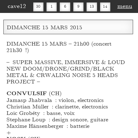
cave12
menu
30
1
6
9
13
14
16
20
27
30
DIMANCHE
15
MARS
2015
DIMANCHE 15 MARS – 21h00 (concert
21h30 !)
– SUPER MASSIVE, IMMERSIVE & LOUD
NEW DOOM/DRONE/GRIND/BLACK
METAL & CRWALING NOISE 5 HEADS
PROJECT –
CONVULSIF
(CH)
Jamasp Jhabvala : violon, electronics
Christian Müller : clarinette, electronics
Loïc Grobéty : basse, voix
Stephane Loup : design sonore, guitare
Maxime Hänsenberger : batterie
+