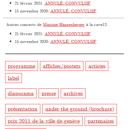
21 février 2021
:
ANNULÉ: CONVULSIF
15 novembre 2020
:
ANNULÉ: CONVULSIF
Autres concerts de
Maxime Hänsenberger
à la cave12:
21 février 2021
:
ANNULÉ: CONVULSIF
15 novembre 2020
:
ANNULÉ: CONVULSIF
programme
affiches/posters
artistes
label
diaporama
presse
archives
présentation
under the ground (brochure)
prix 2011 de la ville de genève
partenaires