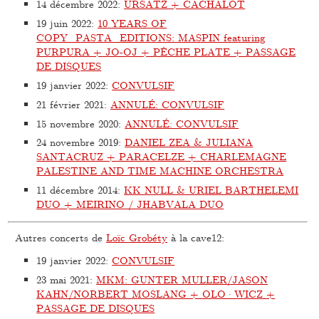
14 décembre 2022
:
URSATZ + CACHALOT
19 juin 2022
:
10 YEARS OF
COPY_PASTA_EDITIONS: MASPIN featuring
PURPURA + JO-OJ + PÊCHE PLATE + PASSAGE
DE DISQUES
19 janvier 2022
:
CONVULSIF
21 février 2021
:
ANNULÉ: CONVULSIF
15 novembre 2020
:
ANNULÉ: CONVULSIF
24 novembre 2019
:
DANIEL ZEA & JULIANA
SANTACRUZ + PARACELZE + CHARLEMAGNE
PALESTINE AND TIME MACHINE ORCHESTRA
11 décembre 2014
:
KK NULL & URIEL BARTHELEMI
DUO + MEIRINO / JHABVALA DUO
Autres concerts de
Loïc Grobéty
à la cave12:
19 janvier 2022
:
CONVULSIF
23 mai 2021
:
MKM: GUNTER MULLER/JASON
KAHN/NORBERT MOSLANG + OLO·WICZ +
PASSAGE DE DISQUES