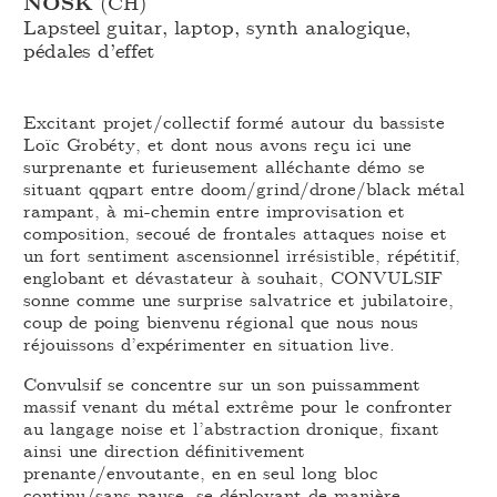
NOSK
(CH)
Lapsteel guitar, laptop, synth analogique,
pédales d’effet
Excitant projet/collectif formé autour du bassiste
Loïc Grobéty, et dont nous avons reçu ici une
surprenante et furieusement alléchante démo se
situant qqpart entre doom/grind/drone/black métal
rampant, à mi-chemin entre improvisation et
composition, secoué de frontales attaques noise et
un fort sentiment ascensionnel irrésistible, répétitif,
englobant et dévastateur à souhait, CONVULSIF
sonne comme une surprise salvatrice et jubilatoire,
coup de poing bienvenu régional que nous nous
réjouissons d’expérimenter en situation live.
Convulsif se concentre sur un son puissamment
massif venant du métal extrême pour le confronter
au langage noise et l’abstraction dronique, fixant
ainsi une direction définitivement
prenante/envoutante, en en seul long bloc
continu/sans pause, se déployant de manière