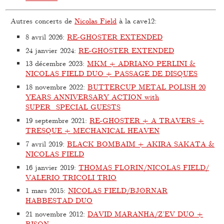
Autres concerts de
Nicolas Field
à la cave12:
8 avril 2026
:
RE-GHOSTER EXTENDED
24 janvier 2024
:
RE-GHOSTER EXTENDED
13 décembre 2023
:
MKM + ADRIANO PERLINI &
NICOLAS FIELD DUO + PASSAGE DE DISQUES
18 novembre 2022
:
BUTTERCUP METAL POLISH 20
YEARS ANNIVERSARY ACTION with
SUPER_SPECIAL GUESTS
19 septembre 2021
:
RE-GHOSTER + A TRAVERS +
TRESQUE + MECHANICAL HEAVEN
7 avril 2019
:
BLACK BOMBAIM + AKIRA SAKATA &
NICOLAS FIELD
16 janvier 2019
:
THOMAS FLORIN/NICOLAS FIELD/
VALERIO TRICOLI TRIO
1 mars 2015
:
NICOLAS FIELD/BJØRNAR
HABBESTAD DUO
21 novembre 2012
:
DAVID MARANHA/Z’EV DUO +
BISON