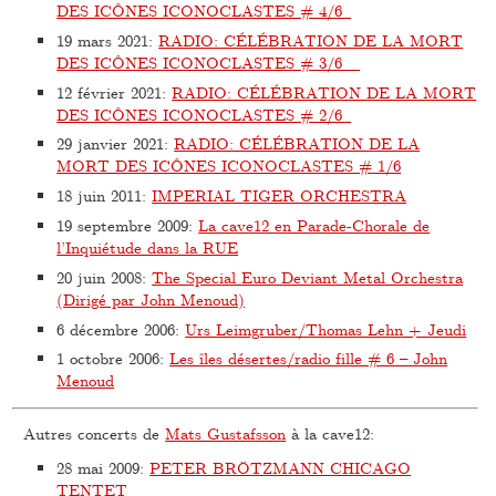
DES ICÔNES ICONOCLASTES # 4/6
19 mars 2021
:
RADIO: CÉLÉBRATION DE LA MORT
DES ICÔNES ICONOCLASTES # 3/6
12 février 2021
:
RADIO: CÉLÉBRATION DE LA MORT
DES ICÔNES ICONOCLASTES # 2/6
29 janvier 2021
:
RADIO: CÉLÉBRATION DE LA
MORT DES ICÔNES ICONOCLASTES # 1/6
18 juin 2011
:
IMPERIAL TIGER ORCHESTRA
19 septembre 2009
:
La cave12 en Parade-Chorale de
l’Inquiétude dans la RUE
20 juin 2008
:
The Special Euro Deviant Metal Orchestra
(Dirigé par John Menoud)
6 décembre 2006
:
Urs Leimgruber/Thomas Lehn + Jeudi
1 octobre 2006
:
Les îles désertes/radio fille # 6 – John
Menoud
Autres concerts de
Mats Gustafsson
à la cave12:
28 mai 2009
:
PETER BRÖTZMANN CHICAGO
TENTET