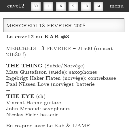
cave12
menu
30
1
6
9
13
14
16
20
27
30
MERCREDI
13
FÉVRIER
2008
La cave12 au KAB #3
MERCREDI 13 FEVRIER – 21h00 (concert
21h30 !)
THE THING
(Suède/Norvège)
Mats Gustafsson (suède): saxophones
Ingebrigt Haker Flaten (norvège): contrebasse
Paal Nilssen-Love (norvège): batterie
+
THE EYE
(ch)
Vincent Hänni: guitare
John Menoud: saxophones
Nicolas Field: batterie
En co-prod avec Le Kab & L’AMR