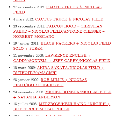
27 septembre 2012
:
CACTUS TRUCK & NICOLAS
FIELD
4 mars 2012
:
CACTUS TRUCK & NICOLAS FIELD
23 septembre 2011
:
FALCON HOOD – CHRISTIAN
PAHUD – NICOLAS FIELD/ANTOINE CHESSEX –
NORBERT MÖSLANG
19 janvier 2011
:
BLACK PACKERS + NICOLAS FIELD
SOLO + STRøM
11 novembre 2009
:
LAWRENCE ENGLISH +
CADDY/SODDELL + JEFF CAREY/NICOLAS FIELD
15 mars 2009
:
AKIRA SAKATA/NICOLAS FIELD +
DUTHOIT/YAMAGISHI
25 janvier 2009
:
ROB MILLIS + NICOLAS
FIELD/IGOR CUBRILOVIC
23 novembre 2008
:
MICHEL DONEDA/NICOLAS FIELD
+ NATASHA ANDERSON
15 juillet 2008
:
MERZBOW/KEIJI HAINO “KIKURI” +
BUTTERCUP METAL POLISH
19 juin 2008
:
Akira Sakata/Nicolas Field