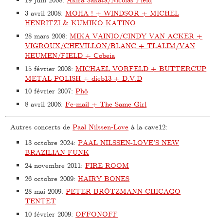
3 avril 2008
:
MOHA ! + WINDSOR + MICHEL
HENRITZI & KUMIKO KATINO
28 mars 2008
:
MIKA VAINIO/CINDY VAN ACKER +
VIGROUX/CHEVILLON/BLANC + TLALIM/VAN
HEUMEN/FIELD + Cobeia
15 février 2008
:
MICHAEL VORFELD + BUTTERCUP
METAL POLISH + dieb13 + D.V.D
10 février 2007
:
Phô
8 avril 2006
:
Fe-mail + The Same Girl
Autres concerts de
Paal Nilssen-Love
à la cave12:
13 octobre 2024
:
PAAL NILSSEN-LOVE’S NEW
BRAZILIAN FUNK
24 novembre 2011
:
FIRE ROOM
26 octobre 2009
:
HAIRY BONES
28 mai 2009
:
PETER BRÖTZMANN CHICAGO
TENTET
10 février 2009
:
OFFONOFF