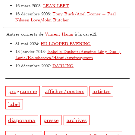
16 mars 2008
:
LEAN LEFT
16 décembre 2006
:
Tony Buck/Axel Dörner + Paal
Nilssen Love/John Butcher
Autres concerts de
Vincent Hänni
à la cave12:
31 mai 2024
:
HU LOOPED EVENING
13 janvier 2013
:
Isabelle Duthoit/Antoine Läng Duo +
Lazic/Kokcharova/Hänni/zweitesystem
19 décembre 2007
:
DARLING
programme
affiches/posters
artistes
label
diaporama
presse
archives