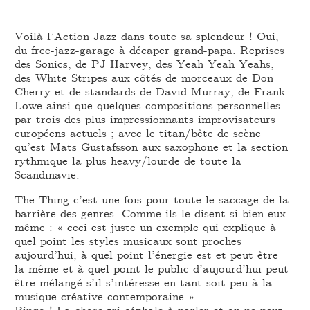
Voilà l’Action Jazz dans toute sa splendeur ! Oui,
du free-jazz-garage à décaper grand-papa. Reprises
des Sonics, de PJ Harvey, des Yeah Yeah Yeahs,
des White Stripes aux côtés de morceaux de Don
Cherry et de standards de David Murray, de Frank
Lowe ainsi que quelques compositions personnelles
par trois des plus impressionnants improvisateurs
européens actuels ; avec le titan/bête de scène
qu’est Mats Gustafsson aux saxophone et la section
rythmique la plus heavy/lourde de toute la
Scandinavie.
The Thing c’est une fois pour toute le saccage de la
barrière des genres. Comme ils le disent si bien eux-
même : « ceci est juste un exemple qui explique à
quel point les styles musicaux sont proches
aujourd’hui, à quel point l’énergie est et peut être
la même et à quel point le public d’aujourd’hui peut
être mélangé s’il s’intéresse en tant soit peu à la
musique créative contemporaine ».
Bingo ! La chose tri-céphale à parler et on ne peut