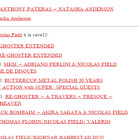
ANTHONY PATERAS + NATASHA ANDERSON
asha Anderson
colas Field
à la cave12:
-GHOSTER EXTENDED
RE-GHOSTER EXTENDED
3
:
MKM + ADRIANO PERLINI & NICOLAS FIELD
E DE DISQUES
2
:
BUTTERCUP METAL POLISH 20 YEARS
 ACTION with SUPER_SPECIAL GUESTS
21
:
RE-GHOSTER + A TRAVERS + TRESQUE +
 HEAVEN
CK BOMBAIM + AKIRA SAKATA & NICOLAS FIELD
THOMAS FLORIN/NICOLAS FIELD/ VALERIO
COLAS FIELD/BJØRNAR HABBESTAD DUO