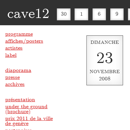
cave12
30
1
6
9
programme
affiches/posters
DIMANCHE
artistes
23
label
diaporama
NOVEMBRE
presse
2008
archives
présentation
under the ground
(brochure)
prix 2011 de la ville
de genève