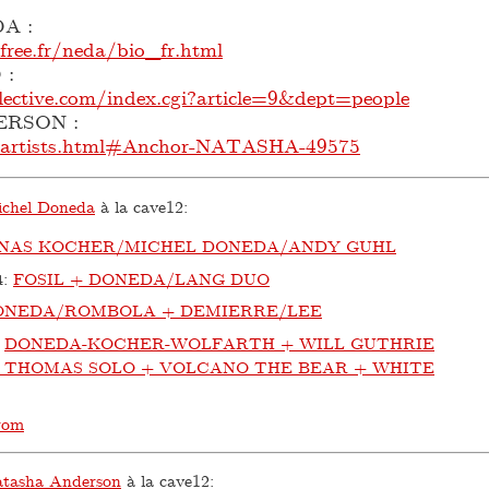
A :
free.fr/neda/bio_fr.html
 :
lective.com/index.cgi?article=9&dept=people
RSON :
m/artists.html#Anchor-NATASHA-49575
chel Doneda
à la cave12:
NAS KOCHER/MICHEL DONEDA/ANDY GUHL
4
:
FOSIL + DONEDA/LANG DUO
ONEDA/ROMBOLA + DEMIERRE/LEE
:
DONEDA-KOCHER-WOLFARTH + WILL GUTHRIE
D THOMAS SOLO + VOLCANO THE BEAR + WHITE
rom
tasha Anderson
à la cave12: