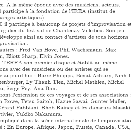
ce. A la même époque avec des musiciens, acteurs,
l participe à la fondation de l’IREA (institut de
hanges artistiques).
0 il participe à beaucoup de projets d’improvisation e
régulier du festival de Chantenay Villedieu. Son jeu
développe ainsi au contact d’artistes de tous horizons
provisation.
e autres : Fred Van Hove, Phil Wachsmann, Max
n, Eliott Sharp, Elvin Jones.
re TERRA son premier disque et établit au même
ons avec des musiciens ou des artistes qui se
e aujourd’hui : Barre Philipps, Benat Achiary, Ninh 
tenburger, Ly Thanh Tien, Michel Mathieu, Michel
ro, Serge Pey, Ana Ban.
ont l’extension de ces voyages et de ses associations 
h Rowe, Tetsu Saitoh, Kazue Sawai, Gunter Muller,
Gérard Fabbiani, Bhob Rainey et les danseurs Masaki
etivier, Yukiko Nakamura.
 impliqué dans la scène internationale de l’improvisati
ué : En Europe, Afrique, Japon, Russie, Canada, USA,