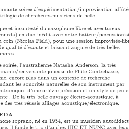
nnante soirée d’expérimentation/improvisation affûté
 trilogie de chercheurs-musiciens de belle
que et incontesté du saxophone libre et aventureux
Doneda) en duo inédit avec notre batteur/percussionis
u coin (Nicolas Field), pour une session improvisée-lib
 qualité d’écoute et laissant auguré de très belles
onores.
 soirée, l’australienne Natasha Anderson, la très
onnante/renversante joueuse de Flûte Contrebasse,
ime, encore plus dans un contexte de recherche
ndant les sonorités naturelles de son instrument par
ectroniques d’une orfèvre-précision et un style de jeu e
te . De la très belle ouvrage électro-acoustique, à
e des très réussis alliages acoustique/électronique.
EDA
one soprano, né en 1954, est un musicien autodidact
se, il fonde le trio d’anches HIC ET NUNC avec lequ