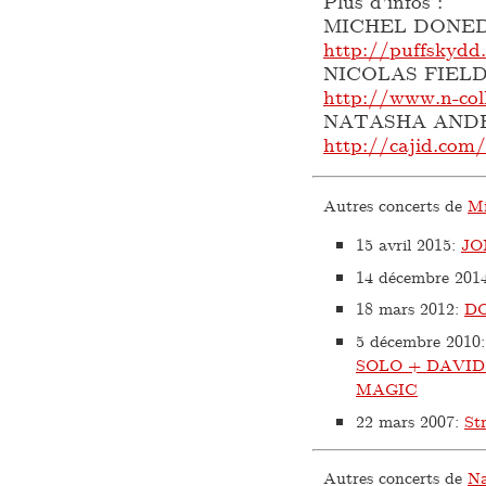
Plus d’infos :
MICHEL DONED
http://puffskydd.
NICOLAS FIELD
http://www.n-col
NATASHA ANDE
http://cajid.co
Autres concerts de
Mi
15 avril 2015
:
JO
14 décembre 201
18 mars 2012
:
D
5 décembre 2010
SOLO + DAVI
MAGIC
22 mars 2007
:
St
Autres concerts de
Na