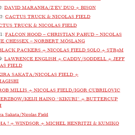
2
:
DAVID MARANHA/Z’EV DUO + BISON
12
:
CACTUS TRUCK & NICOLAS FIELD
CTUS TRUCK & NICOLAS FIELD
11
:
FALCON HOOD – CHRISTIAN PAHUD – NICOLAS
NE CHESSEX – NORBERT MÖSLANG
BLACK PACKERS + NICOLAS FIELD SOLO + STRøM
9
:
LAWRENCE ENGLISH + CADDY/SODDELL + JEFF
AS FIELD
IRA SAKATA/NICOLAS FIELD +
AGISHI
ROB MILLIS + NICOLAS FIELD/IGOR CUBRILOVIC
ERZBOW/KEIJI HAINO “KIKURI” + BUTTERCUP
H
ra Sakata/Nicolas Field
A ! + WINDSOR + MICHEL HENRITZI & KUMIKO