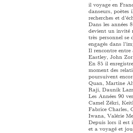
il voyage en Fran
danseurs, poètes i
recherches et d’éc
Dans les années 8
devient un invité 
très personnel se 
engagés dans l’im
Il rencontre entr
Eastley, John Zor
En 85 il enregist
moment des relati
poursuivent encor
Quan, Martine Al
Raji, Daunik Laz
Les Années 90 verr
Camel Zékri, Keit
Fabrice Charles, 
Iwana, Valérie M
Depuis lors il est
et a voyagé et jo