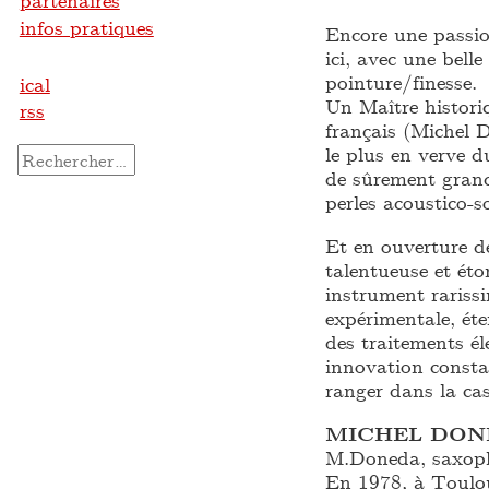
partenaires
infos pratiques
Encore une passio
ici, avec une belle
pointure/finesse.
ical
Un Maître histori
rss
français (Michel 
le plus en verve d
Rechercher :
de sûrement grande
perles acoustico-s
Et en ouverture de
talentueuse et ét
instrument rariss
expérimentale, éte
des traitements él
innovation constan
ranger dans la cas
MICHEL DON
M.Doneda, saxoph
En 1978, à Toulou