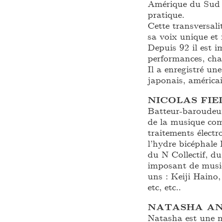
Amérique du Sud ;
pratique.
Cette transversali
sa voix unique et
Depuis 92 il est i
performances, chan
Il a enregistré un
japonais, américai
NICOLAS FIE
Batteur-baroudeur
de la musique com
traitements élect
l’hydre bicéphale
du N Collectif, d
imposant de musici
uns : Keiji Haino
etc, etc..
NATASHA A
Natasha est une m