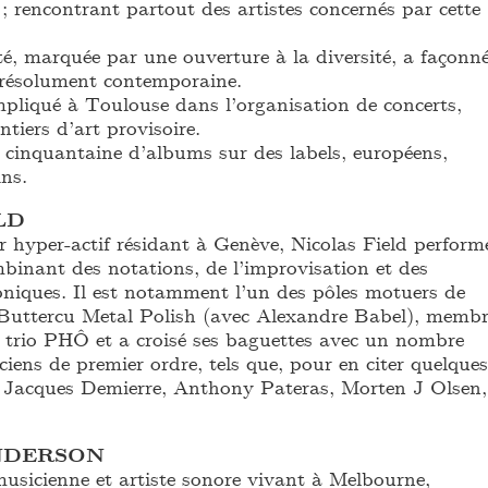
 rencontrant partout des artistes concernés par cette
té, marquée par une ouverture à la diversité, a façonn
 résolument contemporaine.
mpliqué à Toulouse dans l’organisation de concerts,
tiers d’art provisoire.
e cinquantaine d’albums sur des labels, européens,
ns.
LD
 hyper-actif résidant à Genève, Nicolas Field perform
binant des notations, de l’improvisation et des
roniques. Il est notamment l’un des pôles motuers de
 Buttercu Metal Polish (avec Alexandre Babel), memb
u trio PHÔ et a croisé ses baguettes avec un nombre
ens de premier ordre, tels que, pour en citer quelques
, Jacques Demierre, Anthony Pateras, Morten J Olsen,
NDERSON
usicienne et artiste sonore vivant à Melbourne,