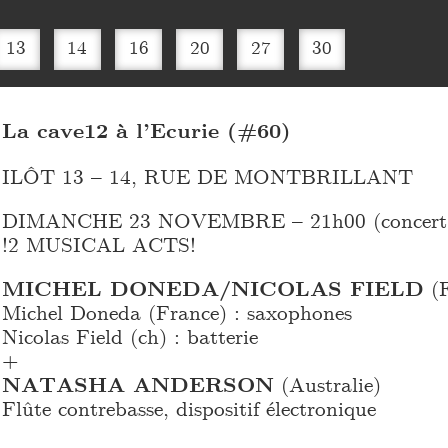
13
14
16
20
27
30
La cave12 à l’Ecurie (#60)
ILÔT 13 – 14, RUE DE MONTBRILLANT
DIMANCHE 23 NOVEMBRE – 21h00 (concert 
!2 MUSICAL ACTS!
MICHEL DONEDA/NICOLAS FIELD
(F
Michel Doneda (France) : saxophones
Nicolas Field (ch) : batterie
+
NATASHA ANDERSON
(Australie)
Flûte contrebasse, dispositif électronique