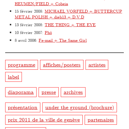
HEUMEN/FIELD + Cobeia
15 février 2008
:
MICHAEL VORFELD + BUTTERCUP
METAL POLISH + dieb13 + D.V.D
13 février 2008
:
THE THING + THE EYE
10 février 2007
:
Phô
8 avril 2006
:
Fe-mail + The Same Girl
programme
affiches/posters
artistes
label
diaporama
presse
archives
présentation
under the ground (brochure)
prix 2011 de la ville de genève
partenaires