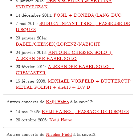
8 janvier 2015
:
DENIS SCHULER & BETTINA
SKRZYPCZAK
14 décembre 2014
:
FOSIL + DONEDA/LANG DUO
7 mai 2014
:
SUDDEN INFANT TRIO + PASSEUSE DE
DISQUES
23 janvier 2014
:
BABEL/CHESSEX/LORENZ/NABICHT
24 janvier 2013
:
ANTOINE CHESSEX SOLO +
ALEXANDRE BABEL SOLO
23 février 2011
:
ALEXANDRE BABEL SOLO +
CREMASTER
15 février 2008
:
MICHAEL VORFELD + BUTTERCUP
METAL POLISH + dieb13 + D.V.D
Autres concerts de
Keiji Haino
à la cave12:
14 mai 2025
:
KEIJI HAINO + PASSAGE DE DISQUES
20 octobre 2006
:
Keiji Haino
Autres concerts de
Nicolas Field
à la cave12: