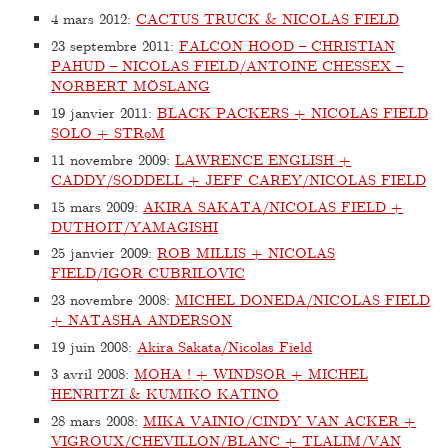
4 mars 2012
:
CACTUS TRUCK & NICOLAS FIELD
23 septembre 2011
:
FALCON HOOD – CHRISTIAN
PAHUD – NICOLAS FIELD/ANTOINE CHESSEX –
NORBERT MÖSLANG
19 janvier 2011
:
BLACK PACKERS + NICOLAS FIELD
SOLO + STRøM
11 novembre 2009
:
LAWRENCE ENGLISH +
CADDY/SODDELL + JEFF CAREY/NICOLAS FIELD
15 mars 2009
:
AKIRA SAKATA/NICOLAS FIELD +
DUTHOIT/YAMAGISHI
25 janvier 2009
:
ROB MILLIS + NICOLAS
FIELD/IGOR CUBRILOVIC
23 novembre 2008
:
MICHEL DONEDA/NICOLAS FIELD
+ NATASHA ANDERSON
19 juin 2008
:
Akira Sakata/Nicolas Field
3 avril 2008
:
MOHA ! + WINDSOR + MICHEL
HENRITZI & KUMIKO KATINO
28 mars 2008
:
MIKA VAINIO/CINDY VAN ACKER +
VIGROUX/CHEVILLON/BLANC + TLALIM/VAN