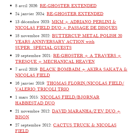
8 avril 2026
:
RE-GHOSTER EXTENDED
24 janvier 2024
:
RE-GHOSTER EXTENDED
13 décembre 2023
:
MKM + ADRIANO PERLINI &
NICOLAS FIELD DUO + PASSAGE DE DISQUES
18 novembre 2022
:
BUTTERCUP METAL POLISH 20
YEARS ANNIVERSARY ACTION with
SUPER_SPECIAL GUESTS
19 septembre 2021
:
RE-GHOSTER + A TRAVERS +
TRESQUE + MECHANICAL HEAVEN
7 avril 2019
:
BLACK BOMBAIM + AKIRA SAKATA &
NICOLAS FIELD
16 janvier 2019
:
THOMAS FLORIN/NICOLAS FIELD/
VALERIO TRICOLI TRIO
1 mars 2015
:
NICOLAS FIELD/BJØRNAR
HABBESTAD DUO
21 novembre 2012
:
DAVID MARANHA/Z’EV DUO +
BISON
27 septembre 2012
:
CACTUS TRUCK & NICOLAS
FIELD