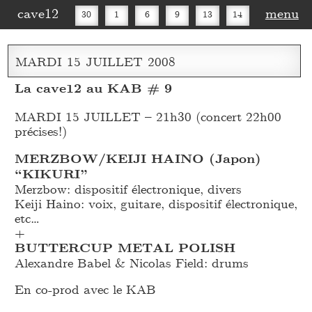
cave12
menu
30
1
6
9
13
14
16
20
27
30
MARDI
15
JUILLET
2008
La cave12 au KAB # 9
MARDI 15 JUILLET – 21h30 (concert 22h00
précises!)
MERZBOW/KEIJI HAINO (Japon)
“KIKURI”
Merzbow: dispositif électronique, divers
Keiji Haino: voix, guitare, dispositif électronique,
etc…
+
BUTTERCUP METAL POLISH
Alexandre Babel & Nicolas Field: drums
En co-prod avec le KAB