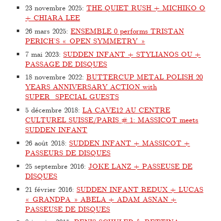
23 novembre 2025
:
THE QUIET RUSH + MICHIKO O
+ CHIARA LEE
26 mars 2025
:
ENSEMBLE 0 performs TRISTAN
PERICH’S « OPEN SYMMETRY »
7 mai 2023
:
SUDDEN INFANT + STYLIANOS OU +
PASSAGE DE DISQUES
18 novembre 2022
:
BUTTERCUP METAL POLISH 20
YEARS ANNIVERSARY ACTION with
SUPER_SPECIAL GUESTS
5 décembre 2018
:
LA CAVE12 AU CENTRE
CULTUREL SUISSE/PARIS # 1: MASSICOT meets
SUDDEN INFANT
26 août 2018
:
SUDDEN INFANT + MASSICOT +
PASSEURS DE DISQUES
25 septembre 2016
:
JOKE LANZ + PASSEUSE DE
DISQUES
21 février 2016
:
SUDDEN INFANT REDUX + LUCAS
« GRANDPA » ABELA + ADAM ASNAN +
PASSEUSE DE DISQUES