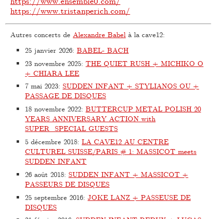
https://www.ensemble0.com/
https://www.tristanperich.com/
Autres concerts de
Alexandre Babel
à la cave12:
25 janvier 2026
:
BABEL- BACH
23 novembre 2025
:
THE QUIET RUSH + MICHIKO O
+ CHIARA LEE
7 mai 2023
:
SUDDEN INFANT + STYLIANOS OU +
PASSAGE DE DISQUES
18 novembre 2022
:
BUTTERCUP METAL POLISH 20
YEARS ANNIVERSARY ACTION with
SUPER_SPECIAL GUESTS
5 décembre 2018
:
LA CAVE12 AU CENTRE
CULTUREL SUISSE/PARIS # 1: MASSICOT meets
SUDDEN INFANT
26 août 2018
:
SUDDEN INFANT + MASSICOT +
PASSEURS DE DISQUES
25 septembre 2016
:
JOKE LANZ + PASSEUSE DE
DISQUES