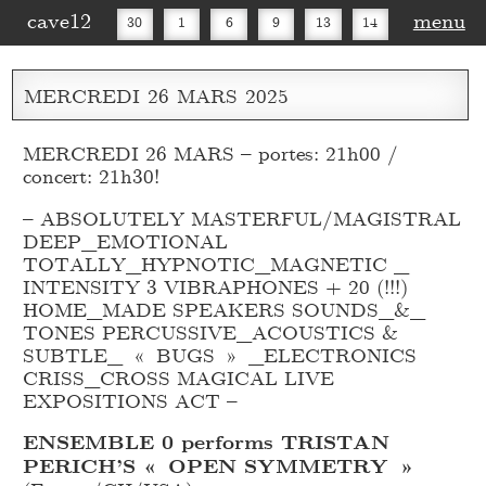
cave12
menu
30
1
6
9
13
14
16
20
27
30
MERCREDI
26
MARS
2025
MERCREDI 26 MARS – portes: 21h00 /
concert: 21h30!
– ABSOLUTELY MASTERFUL/MAGISTRAL
DEEP_
EMOTIONAL
TOTALLY_
HYPNOTIC_
MAGNETIC _
INTENSITY 3 VIBRAPHONES + 20 (!!!)
HOME_
MADE SPEAKERS SOUNDS_
&_
TONES PERCUSSIVE_
ACOUSTICS &
SUBTLE_
« BUGS » _
ELECTRONICS
CRISS_
CROSS MAGICAL LIVE
EXPOSITIONS ACT –
ENSEMBLE 0 performs TRISTAN
PERICH’S « OPEN SYMMETRY »