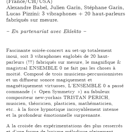
(France/CH/USA)
Alexandre Babel, Julien Garin, Stéphane Garin,
Lucas Pizzini: 3 vibraphones + 20 haut-parleurs
fabriqués sur mesure.
– En partenariat avec Eklekto –
Fascinante soirée-concert au set-up totalement
inouï, soit 3 vibraphones englobés de 20 haut-
parleurs (!!!) fabriqués sur mesure, le magnifique &
magistral ENSEMBLE 0 ne fait pas les choses à
moitié. Composé de trois musiciens-percussionnistes
et un diffuseur sonore magiquement et
magnétiquement virtuoses, L’ENSEMBLE 0 a passé
commande (« Open Symmetry ») au fabuleux
compositeur new-yorkais TRISTAN PERICH,
musicien, théoricien, plasticien, mathématicien,
etc.. à la force hypnotique incroyablement intense
et la profondeur émotionnelle surprenante.
A la croisée des expérimentations des plus resserrés
et d’une forme de lyrisme mélodique pleinement