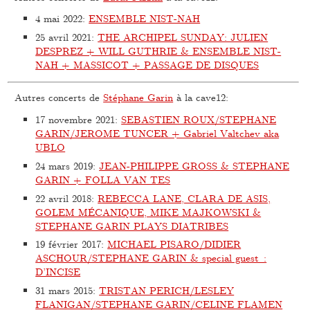
4 mai 2022
:
ENSEMBLE NIST-NAH
25 avril 2021
:
THE ARCHIPEL SUNDAY: JULIEN
DESPREZ + WILL GUTHRIE & ENSEMBLE NIST-
NAH + MASSICOT + PASSAGE DE DISQUES
Autres concerts de
Stéphane Garin
à la cave12:
17 novembre 2021
:
SEBASTIEN ROUX/STEPHANE
GARIN/JEROME TUNCER + Gabriel Valtchev aka
UBLO
24 mars 2019
:
JEAN-PHILIPPE GROSS & STEPHANE
GARIN + FOLLA VAN TES
22 avril 2018
:
REBECCA LANE, CLARA DE ASIS,
GOLEM MÉCANIQUE, MIKE MAJKOWSKI &
STEPHANE GARIN PLAYS DIATRIBES
19 février 2017
:
MICHAEL PISARO/DIDIER
ASCHOUR/STEPHANE GARIN & special guest :
D’INCISE
31 mars 2015
:
TRISTAN PERICH/LESLEY
FLANIGAN/STEPHANE GARIN/CELINE FLAMEN