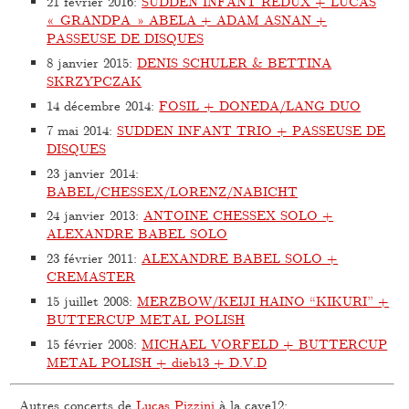
21 février 2016
:
SUDDEN INFANT REDUX + LUCAS
« GRANDPA » ABELA + ADAM ASNAN +
PASSEUSE DE DISQUES
8 janvier 2015
:
DENIS SCHULER & BETTINA
SKRZYPCZAK
14 décembre 2014
:
FOSIL + DONEDA/LANG DUO
7 mai 2014
:
SUDDEN INFANT TRIO + PASSEUSE DE
DISQUES
23 janvier 2014
:
BABEL/CHESSEX/LORENZ/NABICHT
24 janvier 2013
:
ANTOINE CHESSEX SOLO +
ALEXANDRE BABEL SOLO
23 février 2011
:
ALEXANDRE BABEL SOLO +
CREMASTER
15 juillet 2008
:
MERZBOW/KEIJI HAINO “KIKURI” +
BUTTERCUP METAL POLISH
15 février 2008
:
MICHAEL VORFELD + BUTTERCUP
METAL POLISH + dieb13 + D.V.D
Autres concerts de
Lucas Pizzini
à la cave12: