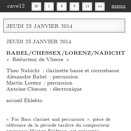
cave12
menu
30
1
6
9
13
14
16
20
27
30
JEUDI
23
JANVIER
2014
JEUDI 23 JANVIER 2014
BABEL/CHESSEX/LORENZ/NABICHT
« Réducteur de Vitesse »
Theo Nabicht : clarinette basse et contrebasse
Alexandre Babel : percussion
Martin Lorenz : percussion
Antoine Chessex : électronique
accueil Eklekto
« For Bass clarinet and percussion », pièce de
référence de la période tardive du compositeur
américain Morton Feldman, est présentée