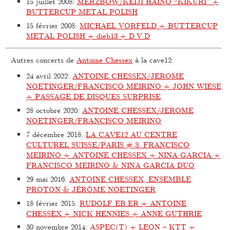
15 juillet 2008
:
MERZBOW/KEIJI HAINO “KIKURI” +
BUTTERCUP METAL POLISH
15 février 2008
:
MICHAEL VORFELD + BUTTERCUP
METAL POLISH + dieb13 + D.V.D
Autres concerts de
Antoine Chessex
à la cave12:
24 avril 2022
:
ANTOINE CHESSEX/JEROME
NOETINGER/FRANCISCO MEIRINO + JOHN WIESE
+ PASSAGE DE DISQUES SURPRISE
28 octobre 2020
:
ANTOINE CHESSEX/JEROME
NOETINGER/FRANCISCO MEIRINO
7 décembre 2018
:
LA CAVE12 AU CENTRE
CULTUREL SUISSE/PARIS # 3: FRANCISCO
MEIRINO + ANTOINE CHESSEX + NINA GARCIA +
FRANCISCO MEIRINO & NINA GARCIA DUO
29 mai 2016
:
ANTOINE CHESSEX, ENSEMBLE
PROTON & JÉRÔME NOETINGER
18 février 2015
:
RUDOLF EB.ER + ANTOINE
CHESSEX + NICK HENNIES + ANNE GUTHRIE
30 novembre 2014
:
ASPEC(T) + LEON – KTT +