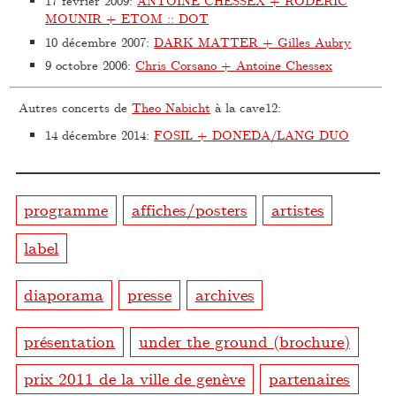
17 février 2009
:
ANTOINE CHESSEX + RODERIC
MOUNIR + ETOM :: DOT
10 décembre 2007
:
DARK MATTER + Gilles Aubry
9 octobre 2006
:
Chris Corsano + Antoine Chessex
Autres concerts de
Theo Nabicht
à la cave12:
14 décembre 2014
:
FOSIL + DONEDA/LANG DUO
programme
affiches/posters
artistes
label
diaporama
presse
archives
présentation
under the ground (brochure)
prix 2011 de la ville de genève
partenaires