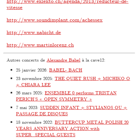
http://www.eklekto.ch/agenda/2013/reducteur-de-
vitesse
http://www.soundimplant.com/achessex
http://www.nabicht.de
http://www.martinlorenz.ch
Autres concerts de
Alexandre Babel
à la cave12:
25 janvier 2026
:
BABEL- BACH
23 novembre 2025
:
THE QUIET RUSH + MICHIKO O
+ CHIARA LEE
26 mars 2025
:
ENSEMBLE 0 performs TRISTAN
PERICH’S « OPEN SYMMETRY »
7 mai 2023
:
SUDDEN INFANT + STYLIANOS OU +
PASSAGE DE DISQUES
18 novembre 2022
:
BUTTERCUP METAL POLISH 20
YEARS ANNIVERSARY ACTION with
SUPER_SPECIAL GUESTS