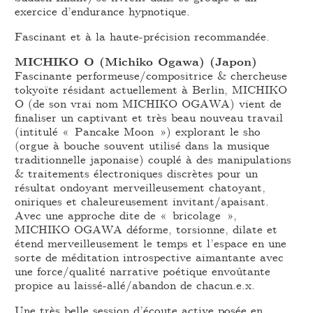
exercice d’endurance hypnotique.
Fascinant et à la haute-précision recommandée.
MICHIKO O (Michiko Ogawa) (Japon)
Fascinante performeuse/compositrice & chercheuse
tokyoïte résidant actuellement à Berlin, MICHIKO
O (de son vrai nom MICHIKO OGAWA) vient de
finaliser un captivant et très beau nouveau travail
(intitulé « Pancake Moon ») explorant le sho
(orgue à bouche souvent utilisé dans la musique
traditionnelle japonaise) couplé à des manipulations
& traitements électroniques discrètes pour un
résultat ondoyant merveilleusement chatoyant,
oniriques et chaleureusement invitant/apaisant.
Avec une approche dite de « bricolage »,
MICHIKO OGAWA déforme, torsionne, dilate et
étend merveilleusement le temps et l’espace en une
sorte de méditation introspective aimantante avec
une force/qualité narrative poétique envoûtante
propice au laissé-allé/abandon de chacun.e.x.
Une très belle session d’écoute active posée en