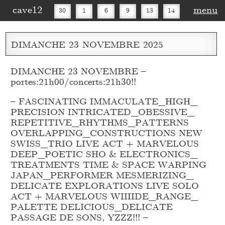
cave12
menu
30
1
6
9
13
14
16
20
27
30
DIMANCHE
23
NOVEMBRE
2025
DIMANCHE 23 NOVEMBRE –
portes:21h00/concerts:21h30!!
– FASCINATING IMMACULATE_
HIGH_
PRECISION INTRICATED_
OBESSIVE_
REPETITIVE_
RHYTHMS_
PATTERNS
OVERLAPPING_
CONSTRUCTIONS NEW
SWISS_
TRIO LIVE ACT + MARVELOUS
DEEP_
POETIC SHO & ELECTRONICS_
TREATMENTS TIME & SPACE WARPING
JAPAN_
PERFORMER MESMERIZING_
DELICATE EXPLORATIONS LIVE SOLO
ACT + MARVELOUS WIIIIDE_
RANGE_
PALETTE DELICIOUS_
DELICATE
PASSAGE DE SONS, YZZZ!!! –