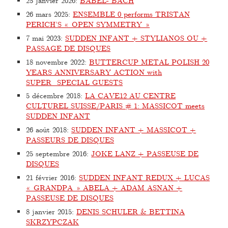
25 janvier 2026
:
BABEL- BACH
26 mars 2025
:
ENSEMBLE 0 performs TRISTAN
PERICH’S « OPEN SYMMETRY »
7 mai 2023
:
SUDDEN INFANT + STYLIANOS OU +
PASSAGE DE DISQUES
18 novembre 2022
:
BUTTERCUP METAL POLISH 20
YEARS ANNIVERSARY ACTION with
SUPER_SPECIAL GUESTS
5 décembre 2018
:
LA CAVE12 AU CENTRE
CULTUREL SUISSE/PARIS # 1: MASSICOT meets
SUDDEN INFANT
26 août 2018
:
SUDDEN INFANT + MASSICOT +
PASSEURS DE DISQUES
25 septembre 2016
:
JOKE LANZ + PASSEUSE DE
DISQUES
21 février 2016
:
SUDDEN INFANT REDUX + LUCAS
« GRANDPA » ABELA + ADAM ASNAN +
PASSEUSE DE DISQUES
8 janvier 2015
:
DENIS SCHULER & BETTINA
SKRZYPCZAK