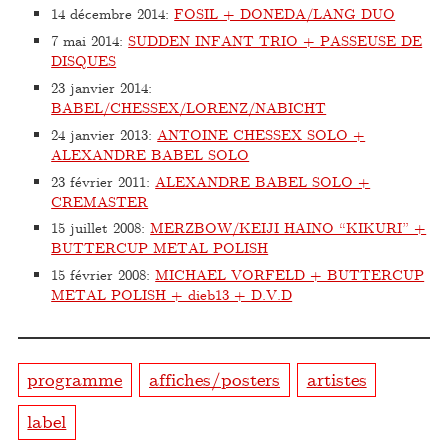
14 décembre 2014
:
FOSIL + DONEDA/LANG DUO
7 mai 2014
:
SUDDEN INFANT TRIO + PASSEUSE DE
DISQUES
23 janvier 2014
:
BABEL/CHESSEX/LORENZ/NABICHT
24 janvier 2013
:
ANTOINE CHESSEX SOLO +
ALEXANDRE BABEL SOLO
23 février 2011
:
ALEXANDRE BABEL SOLO +
CREMASTER
15 juillet 2008
:
MERZBOW/KEIJI HAINO “KIKURI” +
BUTTERCUP METAL POLISH
15 février 2008
:
MICHAEL VORFELD + BUTTERCUP
METAL POLISH + dieb13 + D.V.D
programme
affiches/posters
artistes
label