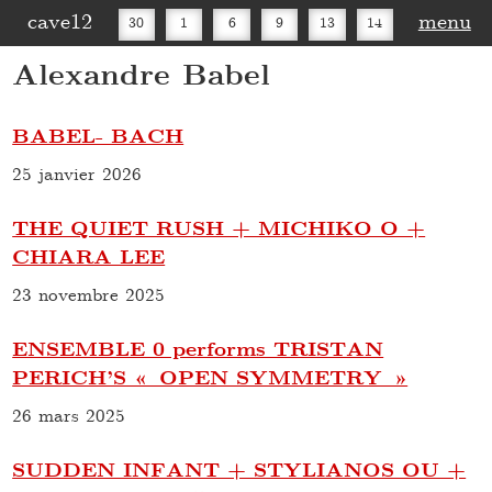
cave12
menu
30
1
6
9
13
14
Alexandre Babel
16
20
27
30
BABEL- BACH
25 janvier 2026
THE QUIET RUSH + MICHIKO O +
CHIARA LEE
23 novembre 2025
ENSEMBLE 0 performs TRISTAN
PERICH’S « OPEN SYMMETRY »
26 mars 2025
SUDDEN INFANT + STYLIANOS OU +