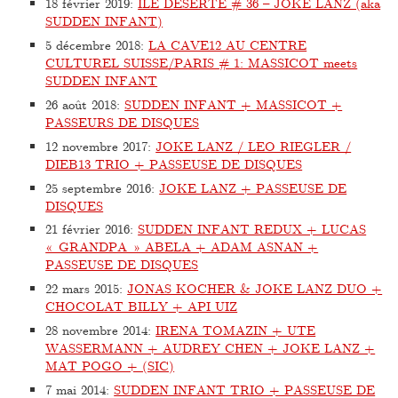
18 février 2019
:
ÎLE DÉSERTE # 36 – JOKE LANZ (aka
SUDDEN INFANT)
5 décembre 2018
:
LA CAVE12 AU CENTRE
CULTUREL SUISSE/PARIS # 1: MASSICOT meets
SUDDEN INFANT
26 août 2018
:
SUDDEN INFANT + MASSICOT +
PASSEURS DE DISQUES
12 novembre 2017
:
JOKE LANZ / LEO RIEGLER /
DIEB13 TRIO + PASSEUSE DE DISQUES
25 septembre 2016
:
JOKE LANZ + PASSEUSE DE
DISQUES
21 février 2016
:
SUDDEN INFANT REDUX + LUCAS
« GRANDPA » ABELA + ADAM ASNAN +
PASSEUSE DE DISQUES
22 mars 2015
:
JONAS KOCHER & JOKE LANZ DUO +
CHOCOLAT BILLY + API UIZ
28 novembre 2014
:
IRENA TOMAZIN + UTE
WASSERMANN + AUDREY CHEN + JOKE LANZ +
MAT POGO + (SIC)
7 mai 2014
:
SUDDEN INFANT TRIO + PASSEUSE DE