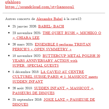
qfahlogo
https://soundcloud.com/stylianosou1
Autres concerts de
Alexandre Babel
à la cave12:
25 janvier 2026
:
BABEL- BACH
23 novembre 2025
:
THE QUIET RUSH + MICHIKO O
+ CHIARA LEE
26 mars 2025
:
ENSEMBLE 0 performs TRISTAN
PERICH’S « OPEN SYMMETRY »
18 novembre 2022
:
BUTTERCUP METAL POLISH 20
YEARS ANNIVERSARY ACTION with
SUPER_SPECIAL GUESTS
5 décembre 2018
:
LA CAVE12 AU CENTRE
CULTUREL SUISSE/PARIS # 1: MASSICOT meets
SUDDEN INFANT
26 août 2018
:
SUDDEN INFANT + MASSICOT +
PASSEURS DE DISQUES
25 septembre 2016
:
JOKE LANZ + PASSEUSE DE
DISQUES