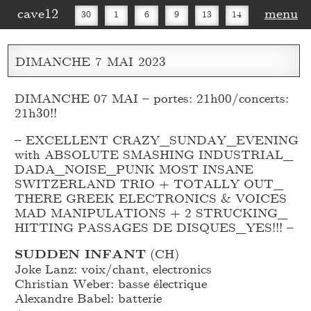
cave12
menu
30
1
6
9
13
14
16
20
27
30
DIMANCHE
7
MAI
2023
DIMANCHE 07 MAI – portes: 21h00/concerts:
21h30!!
– EXCELLENT CRAZY_
SUNDAY_
EVENING
with ABSOLUTE SMASHING INDUSTRIAL_
DADA_
NOISE_
PUNK MOST INSANE
SWITZERLAND TRIO + TOTALLY OUT_
THERE GREEK ELECTRONICS & VOICES
MAD MANIPULATIONS + 2 STRUCKING_
HITTING PASSAGES DE DISQUES_
YES!!! –
SUDDEN INFANT
(CH)
Joke Lanz: voix/chant, electronics
Christian Weber: basse électrique
Alexandre Babel: batterie