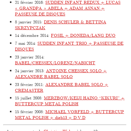
21 février 2016
:
SUDDEN INFANT REDUX + LUCAS
« GRANDPA » ABELA + ADAM ASNAN +
PASSEUSE DE DISQUES
8 janvier 2015
:
DENIS SCHULER & BETTINA
SKRZYPCZAK
14 décembre 2014
:
FOSIL + DONEDA/LANG DUO
7 mai 2014
:
SUDDEN INFANT TRIO + PASSEUSE DE
DISQUES
23 janvier 2014
:
BABEL/CHESSEX/LORENZ/NABICHT
24 janvier 2013
:
ANTOINE CHESSEX SOLO +
ALEXANDRE BABEL SOLO
23 février 2011
:
ALEXANDRE BABEL SOLO +
CREMASTER
15 juillet 2008
:
MERZBOW/KEIJI HAINO “KIKURI” +
BUTTERCUP METAL POLISH
15 février 2008
:
MICHAEL VORFELD + BUTTERCUP
METAL POLISH + dieb13 + D.V.D