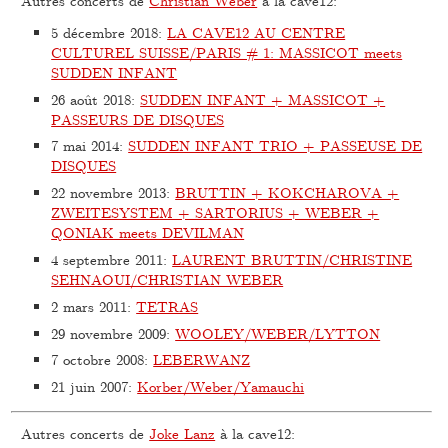
Autres concerts de
Christian Weber
à la cave12:
5 décembre 2018
:
LA CAVE12 AU CENTRE
CULTUREL SUISSE/PARIS # 1: MASSICOT meets
SUDDEN INFANT
26 août 2018
:
SUDDEN INFANT + MASSICOT +
PASSEURS DE DISQUES
7 mai 2014
:
SUDDEN INFANT TRIO + PASSEUSE DE
DISQUES
22 novembre 2013
:
BRUTTIN + KOKCHAROVA +
ZWEITESYSTEM + SARTORIUS + WEBER +
QONIAK meets DEVILMAN
4 septembre 2011
:
LAURENT BRUTTIN/CHRISTINE
SEHNAOUI/CHRISTIAN WEBER
2 mars 2011
:
TETRAS
29 novembre 2009
:
WOOLEY/WEBER/LYTTON
7 octobre 2008
:
LEBERWANZ
21 juin 2007
:
Korber/Weber/Yamauchi
Autres concerts de
Joke Lanz
à la cave12: