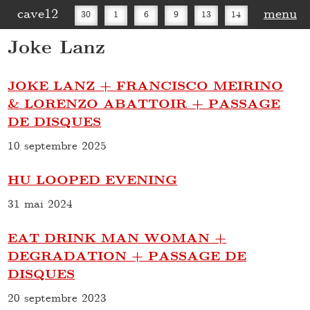
cave12
menu
30
1
6
9
13
14
Joke Lanz
16
20
27
30
JOKE LANZ + FRANCISCO MEIRINO
& LORENZO ABATTOIR + PASSAGE
DE DISQUES
10 septembre 2025
HU LOOPED EVENING
31 mai 2024
EAT DRINK MAN WOMAN +
DEGRADATION + PASSAGE DE
DISQUES
20 septembre 2023