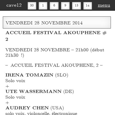
cave12
menu
30
1
6
9
13
14
16
20
27
30
VENDREDI
28
NOVEMBRE
2014
ACCUEIL FESTIVAL AKOUPHENE #
2
VENDREDI 28 NOVEMBRE – 21h00 (début
21h30 !)
– ACCUEIL FESTIVAL AKOUPHENE, 2 –
IRENA TOMAZIN
(SLO)
Solo voix
+
UTE WASSERMANN
(DE)
Solo voix
+
AUDREY CHEN
(USA)
solo voix, violoncelle, électronique