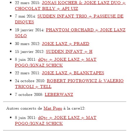
22 mars 2015
:
JONAS KOCHER & JOKE LANZ DUO +
CHOCOLAT BILLY + API UIZ
7 mai 2014
:
SUDDEN INFANT TRIO + PASSEUSE DE
DISQUES
19 janvier 2014
:
PHANTOM ORCHARD + JOKE LANZ
SOLO
30 mars 2012
:
JOKE LANZ + PRAED
15 janvier 2012
:
SUDDEN INFANT + H
8 juin 2011
:
dQtç + JOKE LANZ + MAT
POGO/IGNAZ SCHICK
22 mars 2011
:
JOKE LANZ + BLANKTAPES
24 octobre 2010
:
ROBERT PIOTROWICZ & VALERIO
TRICOLI + TELL
7 octobre 2008
:
LEBERWANZ
Autres concerts de
Mat Pogo
à la cave12:
8 juin 2011
:
dQtç + JOKE LANZ + MAT
POGO/IGNAZ SCHICK