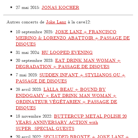
27 mai 2015
:
JONAS KOCHER
Autres concerts de
Joke Lanz
à la cave12:
10 septembre 2025
:
JOKE LANZ + FRANCISCO
MEIRINO & LORENZO ABATTOIR + PASSAGE DE
DISQUES
31 mai 2024
:
HU LOOPED EVENING
20 septembre 2023
:
EAT DRINK MAN WOMAN +
DEGRADATION + PASSAGE DE DISQUES
7 mai 2023
:
SUDDEN INFANT + STYLIANOS OU +
PASSAGE DE DISQUES
28 avril 2023
:
LÀLLA BEAU + BOUND BY
ENDOGAMY + EAT DRINK MAN WOMAN +
ORDINATEUR VÉGÉTARIEN + PASSAGE DE
DISQUES
18 novembre 2022
:
BUTTERCUP METAL POLISH 20
YEARS ANNIVERSARY ACTION with
SUPER_SPECIAL GUESTS
20 avril 2022
:
SECLUDED BRONTE + JOKE LANZ +