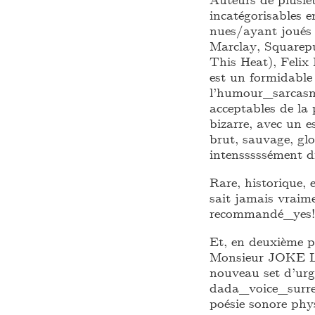
incatégorisables e
nues/ayant joués 
Marclay, Squarep
This Heat), Fel
est un formidable
l’humour_sarcasme
acceptables de la 
bizarre, avec un e
brut, sauvage, glo
intensssssément d
Rare, historique,
sait jamais vraim
recommandé_yes!
Et, en deuxième p
Monsieur JOKE LA
nouveau set d’ur
dada_voice_surrea
poésie sonore phys