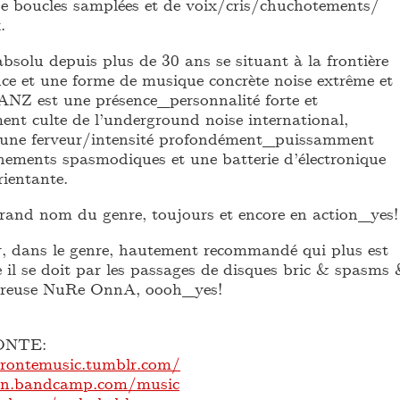
de boucles samplées et de voix/cris/chuchotements/
.
absolu depuis plus de 30 ans se situant à la frontière
nce et une forme de musique concrète noise extrême et
NZ est une présence_personnalité forte et
nt culte de l’underground noise international,
 une ferveur/intensité profondément_puissamment
nements spasmodiques et une batterie d’électronique
ientante.
 grand nom du genre, toujours et encore en action_yes!
ir, dans le genre, hautement recommandé qui plus est
l se doit par les passages de disques bric & spasms
ntureuse NuRe OnnA, oooh_yes!
ONTE:
brontemusic.tumblr.com/
lan.bandcamp.com/music