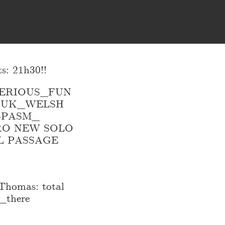
: 21h30!!
ERIOUS_
FUN
 UK_
WELSH
SPASM_
RO NEW SOLO
L PASSAGE
homas: total
t_
there