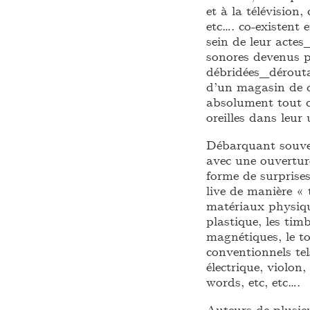
et à la télévision,
etc…. co-existent
sein de leur acte
sonores devenus p
débridées_dérouta
d’un magasin de d
absolument tout ce
oreilles dans leur
Débarquant souven
avec une ouverture
forme de surpri
live de manière « 
matériaux physique
plastique, les tim
magnétiques, le t
conventionnels tel
électrique, violon
words, etc, etc….
Auteurs de plusie