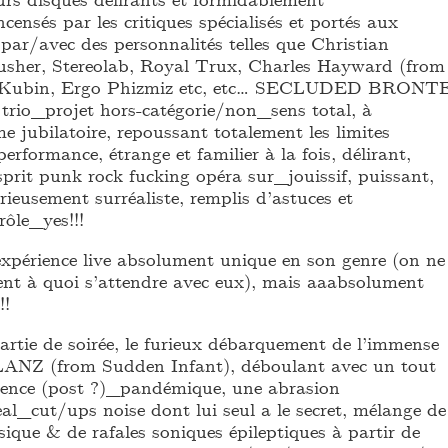
ncensés par les critiques spécialisés et portés aux
par/avec des personnalités telles que Christian
usher, Stereolab, Royal Trux, Charles Hayward (from
ix Kubin, Ergo Phizmiz etc, etc… SECLUDED BRONT
 trio_projet hors-catégorie/non_sens total, à
 jubilatoire, repoussant totalement les limites
performance, étrange et familier à la fois, délirant,
sprit punk rock fucking opéra sur_jouissif, puissant,
rieusement surréaliste, remplis d’astuces et
rôle_yes!!!
 expérience live absolument unique en son genre (on ne
ent à quoi s’attendre avec eux), mais aaabsolument
!!
artie de soirée, le furieux débarquement de l’immense
NZ (from Sudden Infant), déboulant avec un tout
gence (post ?)_pandémique, une abrasion
l_cut/ups noise dont lui seul a le secret, mélange de
ique & de rafales soniques épileptiques à partir de