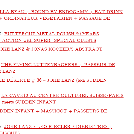
LLA BEAU + BOUND BY ENDOGAMY + EAT DRINK
 ORDINATEUR VÉGÉTARIEN + PASSAGE DE
2
:
BUTTERCUP METAL POLISH 20 YEARS
 ACTION with SUPER_SPECIAL GUESTS
JOKE LANZ & JONAS KOCHER’S ABSTRACT
:
THE FLYING LUTTENBACHERS + PASSEUR DE
E LANZ
LE DÉSERTE # 36 – JOKE LANZ (aka SUDDEN
:
LA CAVE12 AU CENTRE CULTUREL SUISSE/PARIS
T meets SUDDEN INFANT
DDEN INFANT + MASSICOT + PASSEURS DE
7
:
JOKE LANZ / LEO RIEGLER / DIEB13 TRIO +
DISQUES