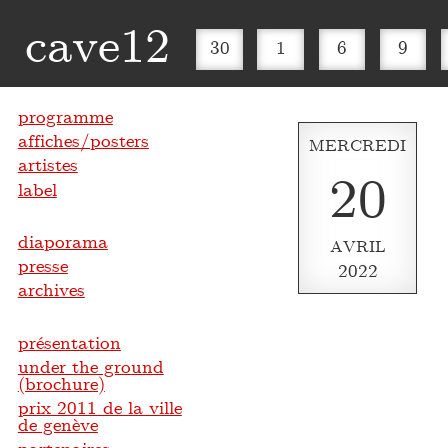
cave12
30
1
6
9
programme
affiches/posters
MERCREDI
artistes
20
label
diaporama
AVRIL
presse
2022
archives
présentation
under the ground
(brochure)
prix 2011 de la ville
de genève