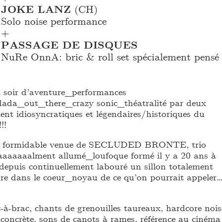
JOKE LANZ
(CH)
Solo noise performance
+
PASSAGE DE DISQUES
NuRe OnnA: bric & roll set spécialement pensé 
i soir d’aventure_performances
_dada_out_there_crazy sonic_théatralité par deux
ent idiosyncratiques et légendaires/historiques du
!!
 la formidable venue de SECLUDED BRONTE, trio
aaaaaaaalment allumé_loufoque formé il y a 20 ans à
depuis continuellement labouré un sillon totalement
re dans le coeur_noyau de ce qu’on pourrait appeler
c-à-brac, chants de grenouilles taureaux, hardcore nois
 concrète, sons de canots à rames, référence au cinéma