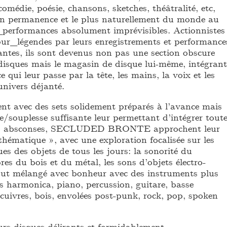
 comédie, poésie, chansons, sketches, théâtralité, etc,
 en permanence et le plus naturellement du monde au
s_performances absolument imprévisibles. Actionnistes
ur_légendes par leurs enregistrements et performance
ntes, ils sont devenus non pas une section obscure
isques mais le magasin de disque lui-même, intégrant
 qui leur passe par la tête, les mains, la voix et les
 univers déjanté.
t avec des sets solidement préparés à l’avance mais
/souplesse suffisante leur permettant d’intégrer tout
ses absconses, SECLUDED BRONTE approchent leur
thématique », avec une exploration focalisée sur les
s des objets de tous les jours: la sonorité du
bres du bois et du métal, les sons d’objets électro-
out mélangé avec bonheur avec des instruments plus
s harmonica, piano, percussion, guitare, basse
, cuivres, bois, envolées post-punk, rock, pop, spoken
urs disques délirants et formidablement