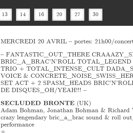
13
14
16
20
27
30
MERCREDI 20 AVRIL – portes: 21h00/concerts
– FANTASTIC_
OUT_
THERE CRAAAZY_
S
BRIC_
A_
BRAC’N’ROLL TOTAL_
LEGEND
TRIO + TOTAL_
INTENSE_
CULT DADA_
VOICE & CONCRETE_
NOISE_
SWISS_
HE
SET ACT + 2 SPASM_
HEADS BRIC’N’ROL
DE DISQUES_
OH/YEAH!!! –
SECLUDED BRONTE
(UK)
Adam Bohman, Jonathan Bohman & Richard T
crazy lengendary bric_
a_
brac sound & roll ou
performance
+