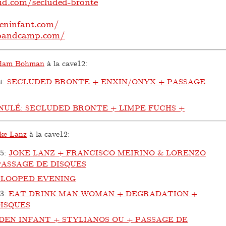
ud.com/secluded-bronte
eninfant.com/
.bandcamp.com/
dam Bohman
à la cave12:
4
:
SECLUDED BRONTE + ENXIN/ONYX + PASSAGE
NULÉ: SECLUDED BRONTE + LIMPE FUCHS +
ke Lanz
à la cave12:
25
:
JOKE LANZ + FRANCISCO MEIRINO & LORENZO
PASSAGE DE DISQUES
 LOOPED EVENING
23
:
EAT DRINK MAN WOMAN + DEGRADATION +
ISQUES
DEN INFANT + STYLIANOS OU + PASSAGE DE