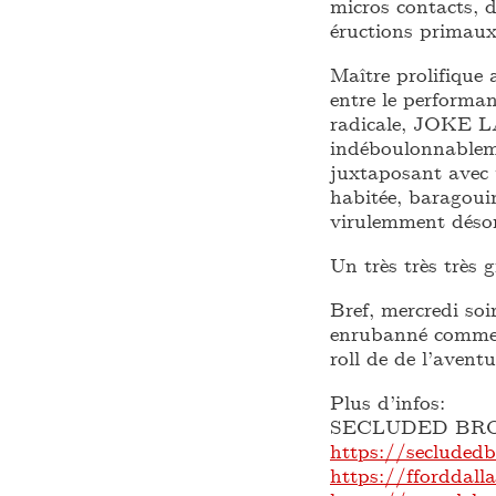
micros contacts, 
éructions primaux
Maître prolifique 
entre le performa
radicale, JOKE LA
indéboulonnableme
juxtaposant avec
habitée, baragoui
virulemment désor
Un très très très
Bref, mercredi so
enrubanné comme i
roll de de l’ave
Plus d’infos:
SECLUDED BR
https://secluded
https://fforddal