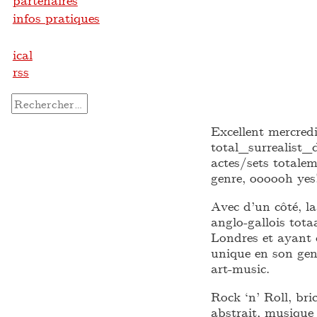
partenaires
infos pratiques
ical
rss
Rechercher :
Excellent mercred
total_surrealist
actes/sets totalem
genre, oooooh yes!
Avec d’un côté,
anglo-gallois tot
Londres et ayant 
unique en son gen
art-music.
Rock ‘n’ Roll, bri
abstrait, musique