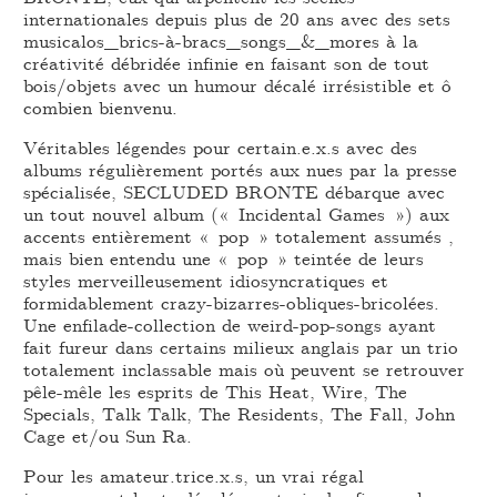
internationales depuis plus de 20 ans avec des sets
musicalos_brics-à-bracs_songs_&_mores à la
créativité débridée infinie en faisant son de tout
bois/objets avec un humour décalé irrésistible et ô
combien bienvenu.
Véritables légendes pour certain.e.x.s avec des
albums régulièrement portés aux nues par la presse
spécialisée, SECLUDED BRONTE débarque avec
un tout nouvel album (« Incidental Games ») aux
accents entièrement « pop » totalement assumés ,
mais bien entendu une « pop » teintée de leurs
styles merveilleusement idiosyncratiques et
formidablement crazy-bizarres-obliques-bricolées.
Une enfilade-collection de weird-pop-songs ayant
fait fureur dans certains milieux anglais par un trio
totalement inclassable mais où peuvent se retrouver
pêle-mêle les esprits de This Heat, Wire, The
Specials, Talk Talk, The Residents, The Fall, John
Cage et/ou Sun Ra.
Pour les amateur.trice.x.s, un vrai régal