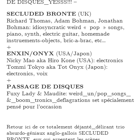
DE DISQUES_
YESSS!!! –
SECLUDED BRONTE
(UK)
Richard Thomas, Adam Bohman, Jonathan
Bohman: idiosyncratic weird « pop » songs,
piano, synth, electric guitar, homemade
instruements-objects, bric-a-brac, etc…
+
ENXIN/ONYX
(USA/Japon)
Nicky Mao aka Hiro Kone (USA): electronics
Tommi Tokyo aka Tot Onyx (Japon):
electronics, voix
+
PASSAGE DE DISQUES
Fuxy Lady & Maudite: weird_
un/pop_
songs_
&_
boom_
tronics_
deflagrations set spécialement
pensé pour l’occasion
Retour ici de ce totalement déjanté_délirant trio
absurdo-géniaux anglo-gallois SECLUDED
BRONTE, eux qui arpentent les scènes