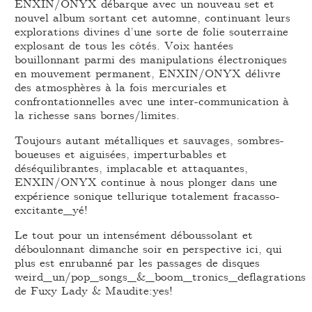
ENXIN/ONYX débarque avec un nouveau set et
nouvel album sortant cet automne, continuant leurs
explorations divines d’une sorte de folie souterraine
explosant de tous les côtés. Voix hantées
bouillonnant parmi des manipulations électroniques
en mouvement permanent, ENXIN/ONYX délivre
des atmosphères à la fois mercuriales et
confrontationnelles avec une inter-communication à
la richesse sans bornes/limites.
Toujours autant métalliques et sauvages, sombres-
boueuses et aiguisées, imperturbables et
déséquilibrantes, implacable et attaquantes,
ENXIN/ONYX continue à nous plonger dans une
expérience sonique tellurique totalement fracasso-
excitante_yé!
Le tout pour un intensément déboussolant et
déboulonnant dimanche soir en perspective ici, qui
plus est enrubanné par les passages de disques
weird_un/pop_songs_&_boom_tronics_deflagrations
de Fuxy Lady & Maudite:yes!