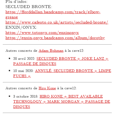
Plu d’infos:
SECLUDED BRONTE:
https://fforddallan.bandcamp.com/track/elbow-
grease
https://www.cafeoto.co.uk/artists/secluded-bronte/
ENXIN/ONYX:
https://www.totonyx.com/enxinonyx
https://enxin-onyx.bandcamp.com/album/dorothy
Autres concerts de
Adam Bohman
à la cave12:
20 avril 2022
:
SECLUDED BRONTE + JOKE LANZ +
PASSAGE DE DISQUES
10 mai 2020
:
ANNULÉ: SECLUDED BRONTE + LIMPE
FUCHS +
Autres concerts de
Hiro Kone
à la cave12:
3 octobre 2018
:
HIRO KONE + BEST AVAILABLE
TECHNOLOGY + MARK MORGAN + PASSAGE DE
DISQUES