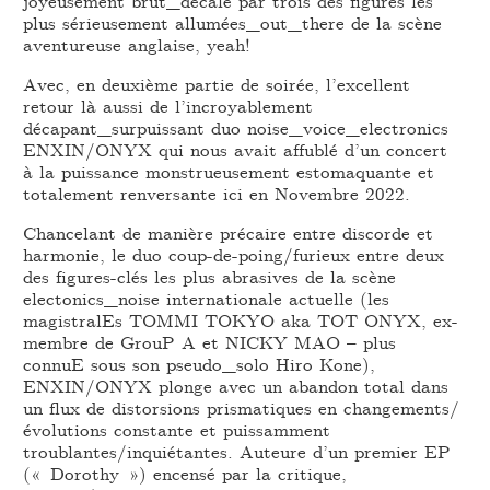
joyeusement brut_décalé par trois des figures les
plus sérieusement allumées_out_there de la scène
aventureuse anglaise, yeah!
Avec, en deuxième partie de soirée, l’excellent
retour là aussi de l’incroyablement
décapant_surpuissant duo noise_voice_electronics
ENXIN/ONYX qui nous avait affublé d’un concert
à la puissance monstrueusement estomaquante et
totalement renversante ici en Novembre 2022.
Chancelant de manière précaire entre discorde et
harmonie, le duo coup-de-poing/furieux entre deux
des figures-clés les plus abrasives de la scène
electonics_noise internationale actuelle (les
magistralEs TOMMI TOKYO aka TOT ONYX, ex-
membre de GrouP A et NICKY MAO – plus
connuE sous son pseudo_solo Hiro Kone),
ENXIN/ONYX plonge avec un abandon total dans
un flux de distorsions prismatiques en changements/
évolutions constante et puissamment
troublantes/inquiétantes. Auteure d’un premier EP
(« Dorothy ») encensé par la critique,