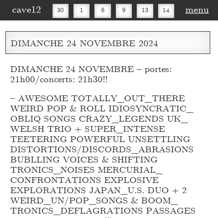
cave12
menu
30
1
6
9
13
14
16
20
27
30
DIMANCHE
24
NOVEMBRE
2024
DIMANCHE 24 NOVEMBRE – portes:
21h00/concerts: 21h30!!
– AWESOME TOTALLY_
OUT_
THERE
WEIRD POP & ROLL IDIOSYNCRATIC_
OBLIQ SONGS CRAZY_
LEGENDS UK_
WELSH TRIO + SUPER_
INTENSE
TEETERING POWERFUL UNSETTLING
DISTORTIONS/DISCORDS_
ABRASIONS
BUBLLING VOICES & SHIFTING
TRONICS_
NOISES MERCURIAL_
CONFRONTATIONS EXPLOSIVE
EXPLORATIONS JAPAN_
U.S. DUO + 2
WEIRD_
UN/POP_
SONGS & BOOM_
TRONICS_
DEFLAGRATIONS PASSAGES