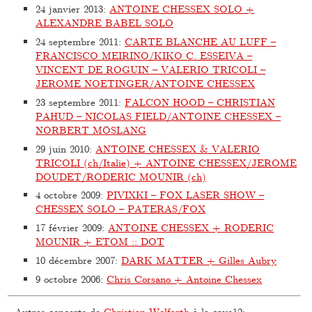
24 janvier 2013
:
ANTOINE CHESSEX SOLO +
ALEXANDRE BABEL SOLO
24 septembre 2011
:
CARTE BLANCHE AU LUFF –
FRANCISCO MEIRINO/KIKO C. ESSEIVA –
VINCENT DE ROGUIN – VALERIO TRICOLI –
JEROME NOETINGER/ANTOINE CHESSEX
23 septembre 2011
:
FALCON HOOD – CHRISTIAN
PAHUD – NICOLAS FIELD/ANTOINE CHESSEX –
NORBERT MÖSLANG
29 juin 2010
:
ANTOINE CHESSEX & VALERIO
TRICOLI (ch/Italie) + ANTOINE CHESSEX/JEROME
DOUDET/RODERIC MOUNIR (ch)
4 octobre 2009
:
PIVIXKI – FOX LASER SHOW –
CHESSEX SOLO – PATERAS/FOX
17 février 2009
:
ANTOINE CHESSEX + RODERIC
MOUNIR + ETOM :: DOT
10 décembre 2007
:
DARK MATTER + Gilles Aubry
9 octobre 2006
:
Chris Corsano + Antoine Chessex
Autres concerts de
Christian Wolfarth
à la cave12: