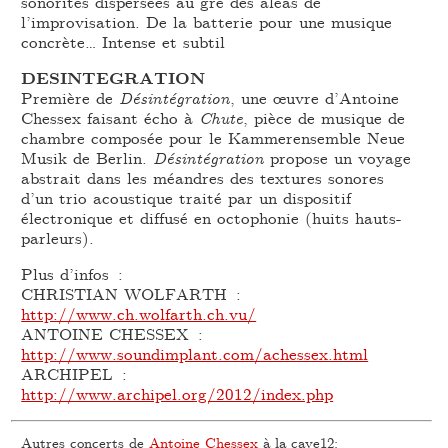
sonorités dispersées au gré des aléas de
l’improvisation. De la batterie pour une musique
concrète… Intense et subtil
DESINTEGRATION
Première de
Désintégration
, une œuvre d’Antoine
Chessex faisant écho à
Chute
, pièce de musique de
chambre composée pour le Kammerensemble Neue
Musik de Berlin.
Désintégration
propose un voyage
abstrait dans les méandres des textures sonores
d’un trio acoustique traité par un dispositif
électronique et diffusé en octophonie (huits hauts-
parleurs).
Plus d’infos :
CHRISTIAN WOLFARTH :
http://www.ch.wolfarth.ch.vu/
ANTOINE CHESSEX :
http://www.soundimplant.com/achessex.html
ARCHIPEL :
http://www.archipel.org/2012/index.php
Autres concerts de
Antoine Chessex
à la cave12: