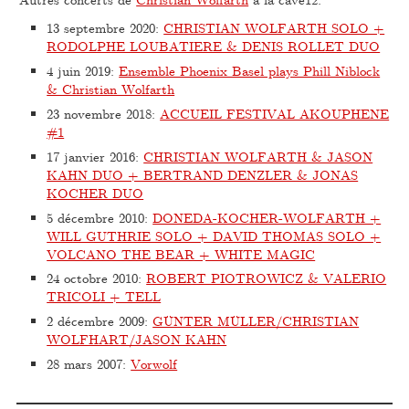
13 septembre 2020
:
CHRISTIAN WOLFARTH SOLO +
RODOLPHE LOUBATIERE & DENIS ROLLET DUO
4 juin 2019
:
Ensemble Phoenix Basel plays Phill Niblock
& Christian Wolfarth
23 novembre 2018
:
ACCUEIL FESTIVAL AKOUPHENE
#1
17 janvier 2016
:
CHRISTIAN WOLFARTH & JASON
KAHN DUO + BERTRAND DENZLER & JONAS
KOCHER DUO
5 décembre 2010
:
DONEDA-KOCHER-WOLFARTH +
WILL GUTHRIE SOLO + DAVID THOMAS SOLO +
VOLCANO THE BEAR + WHITE MAGIC
24 octobre 2010
:
ROBERT PIOTROWICZ & VALERIO
TRICOLI + TELL
2 décembre 2009
:
GÜNTER MÜLLER/CHRISTIAN
WOLFHART/JASON KAHN
28 mars 2007
:
Vorwolf