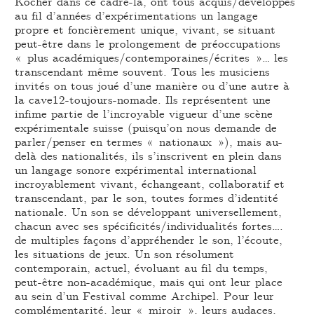
Kocher dans ce cadre-là, ont tous acquis/développés
au fil d’années d’expérimentations un langage
propre et foncièrement unique, vivant, se situant
peut-être dans le prolongement de préoccupations
« plus académiques/contemporaines/écrites »… les
transcendant même souvent. Tous les musiciens
invités on tous joué d’une manière ou d’une autre à
la cave12-toujours-nomade. Ils représentent une
infime partie de l’incroyable vigueur d’une scène
expérimentale suisse (puisqu’on nous demande de
parler/penser en termes « nationaux »), mais au-
delà des nationalités, ils s’inscrivent en plein dans
un langage sonore expérimental international
incroyablement vivant, échangeant, collaboratif et
transcendant, par le son, toutes formes d’identité
nationale. Un son se développant universellement,
chacun avec ses spécificités/individualités fortes….
de multiples façons d’appréhender le son, l’écoute,
les situations de jeux. Un son résolument
contemporain, actuel, évoluant au fil du temps,
peut-être non-académique, mais qui ont leur place
au sein d’un Festival comme Archipel. Pour leur
complémentarité, leur « miroir », leurs audaces,