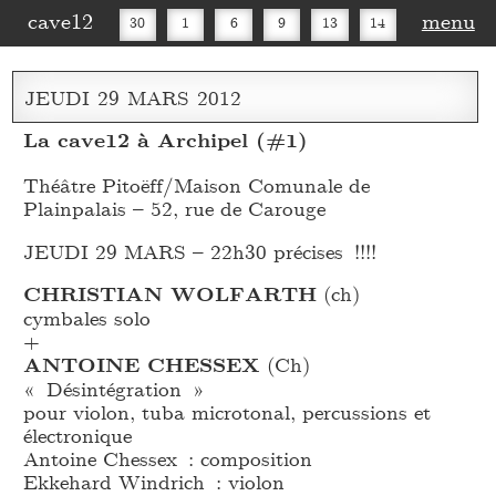
cave12
menu
30
1
6
9
13
14
16
20
27
30
JEUDI
29
MARS
2012
La cave12 à Archipel (#1)
Théâtre Pitoëff/Maison Comunale de
Plainpalais – 52, rue de Carouge
JEUDI 29 MARS – 22h30 précises !!!!
CHRISTIAN WOLFARTH
(ch)
cymbales solo
+
ANTOINE CHESSEX
(Ch)
« Désintégration »
pour violon, tuba microtonal, percussions et
électronique
Antoine Chessex : composition
Ekkehard Windrich : violon