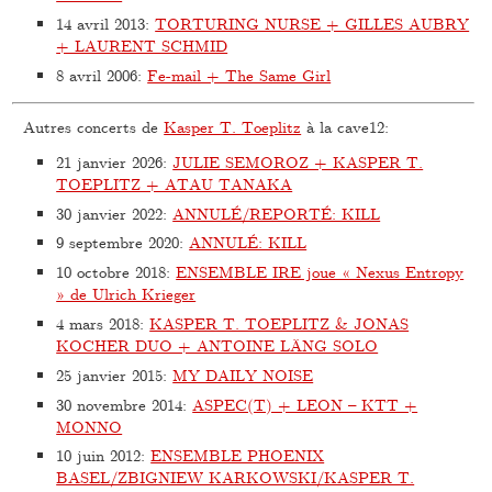
14 avril 2013
:
TORTURING NURSE + GILLES AUBRY
+ LAURENT SCHMID
8 avril 2006
:
Fe-mail + The Same Girl
Autres concerts de
Kasper T. Toeplitz
à la cave12:
21 janvier 2026
:
JULIE SEMOROZ + KASPER T.
TOEPLITZ + ATAU TANAKA
30 janvier 2022
:
ANNULÉ/REPORTÉ: KILL
9 septembre 2020
:
ANNULÉ: KILL
10 octobre 2018
:
ENSEMBLE IRE joue « Nexus Entropy
» de Ulrich Krieger
4 mars 2018
:
KASPER T. TOEPLITZ & JONAS
KOCHER DUO + ANTOINE LÄNG SOLO
25 janvier 2015
:
MY DAILY NOISE
30 novembre 2014
:
ASPEC(T) + LEON – KTT +
MONNO
10 juin 2012
:
ENSEMBLE PHOENIX
BASEL/ZBIGNIEW KARKOWSKI/KASPER T.