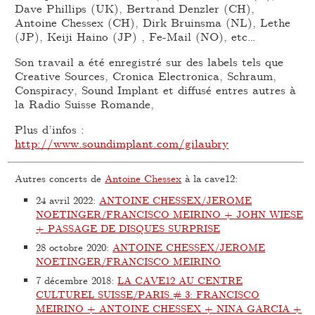
Dave Phillips (UK), Bertrand Denzler (CH),
Antoine Chessex (CH), Dirk Bruinsma (NL), Lethe
(JP), Keiji Haino (JP) , Fe-Mail (NO), etc…
Son travail a été enregistré sur des labels tels que
Creative Sources, Cronica Electronica, Schraum,
Conspiracy, Sound Implant et diffusé entres autres à
la Radio Suisse Romande,
Plus d’infos :
http://www.soundimplant.com/gilaubry
Autres concerts de
Antoine Chessex
à la cave12:
24 avril 2022
:
ANTOINE CHESSEX/JEROME
NOETINGER/FRANCISCO MEIRINO + JOHN WIESE
+ PASSAGE DE DISQUES SURPRISE
28 octobre 2020
:
ANTOINE CHESSEX/JEROME
NOETINGER/FRANCISCO MEIRINO
7 décembre 2018
:
LA CAVE12 AU CENTRE
CULTUREL SUISSE/PARIS # 3: FRANCISCO
MEIRINO + ANTOINE CHESSEX + NINA GARCIA +