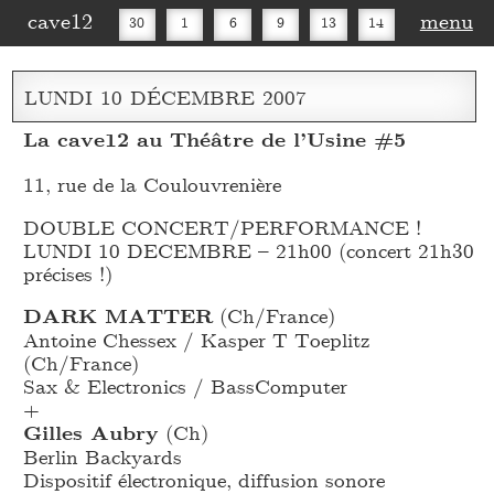
cave12
menu
30
1
6
9
13
14
16
20
27
30
LUNDI
10
DÉCEMBRE
2007
La cave12 au Théâtre de l’Usine #5
11, rue de la Coulouvrenière
DOUBLE CONCERT/PERFORMANCE !
LUNDI 10 DECEMBRE – 21h00 (concert 21h30
précises !)
DARK MATTER
(Ch/France)
Antoine Chessex / Kasper T Toeplitz
(Ch/France)
Sax & Electronics / BassComputer
+
Gilles Aubry
(Ch)
Berlin Backyards
Dispositif électronique, diffusion sonore