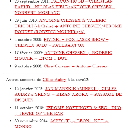
23 septembre 2011
:
FALCON HOOD – CHRISTIAN
PAHUD – NICOLAS FIELD/ANTOINE CHESSEX –
NORBERT MÖSLANG
29 juin 2010
:
ANTOINE CHESSEX & VALERIO
TRICOLI (ch/Italie) + ANTOINE CHESSEX/JEROME
DOUDET/RODERIC MOUNIR (ch)
4 octobre 2009
:
PIVIXKI – FOX LASER SHOW –
CHESSEX SOLO – PATERAS/FOX
17 février 2009
:
ANTOINE CHESSEX + RODERIC
MOUNIR + ETOM :: DOT
9 octobre 2006
:
Chris Corsano + Antoine Chessex
Autres concerts de
Gilles Aubry
à la cave12:
12 janvier 2025
:
JAN MAREK KAMINSKI + GILLES
AUBRY’s YRLNG + KIRAN ARORA + PASSAGE DE
DISQUES
11 octobre 2015
:
JEROME NOETINGER & SEC_ DUO
+ JEWEL OF THE EAR
30 novembre 2014
:
ASPEC(T) + LEON – KTT +
MONNO