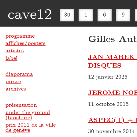
cave12
30
1
6
9
programme
Gilles Au
affiches/posters
artistes
JAN MAREK 
label
DISQUES
diaporama
12 janvier 2025
presse
archives
JEROME NOE
11 octobre 2015
présentation
under the ground
(brochure)
ASPEC(T) +
prix 2011 de la ville
de genève
30 novembre 2014