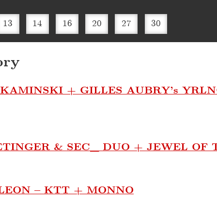
13
14
16
20
27
30
bry
KAMINSKI + GILLES AUBRY’s YRL
TINGER & SEC_ DUO + JEWEL OF 
 LEON – KTT + MONNO