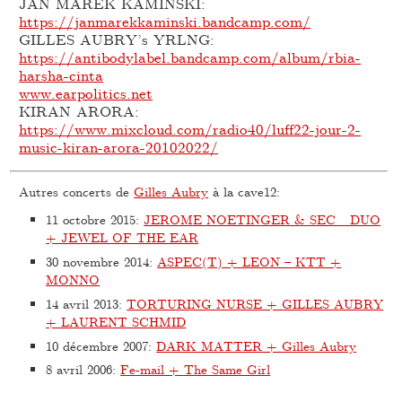
JAN MAREK KAMINSKI:
https://janmarekkaminski.bandcamp.com/
GILLES AUBRY’s YRLNG:
https://antibodylabel.bandcamp.com/album/rbia-
harsha-cinta
www.earpolitics.net
KIRAN ARORA:
https://www.mixcloud.com/radio40/luff22-jour-2-
music-kiran-arora-20102022/
Autres concerts de
Gilles Aubry
à la cave12:
11 octobre 2015
:
JEROME NOETINGER & SEC_ DUO
+ JEWEL OF THE EAR
30 novembre 2014
:
ASPEC(T) + LEON – KTT +
MONNO
14 avril 2013
:
TORTURING NURSE + GILLES AUBRY
+ LAURENT SCHMID
10 décembre 2007
:
DARK MATTER + Gilles Aubry
8 avril 2006
:
Fe-mail + The Same Girl