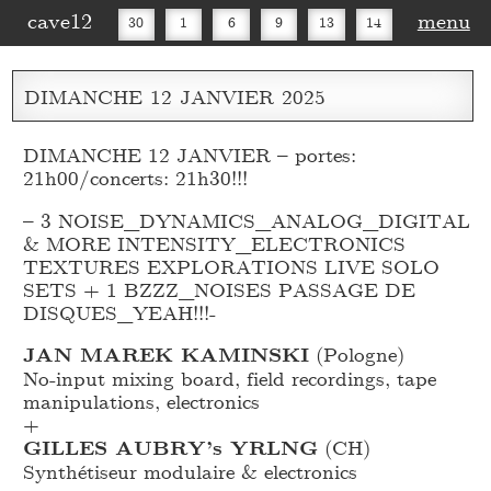
cave12
menu
30
1
6
9
13
14
16
20
27
30
DIMANCHE
12
JANVIER
2025
DIMANCHE 12 JANVIER – portes:
21h00/concerts: 21h30!!!
– 3 NOISE_
DYNAMICS_
ANALOG_
DIGITAL
& MORE INTENSITY_
ELECTRONICS
TEXTURES EXPLORATIONS LIVE SOLO
SETS + 1 BZZZ_
NOISES PASSAGE DE
DISQUES_
YEAH!!!-
JAN MAREK KAMINSKI
(Pologne)
No-input mixing board, field recordings, tape
manipulations, electronics
+
GILLES AUBRY’s YRLNG
(CH)
Synthétiseur modulaire & electronics