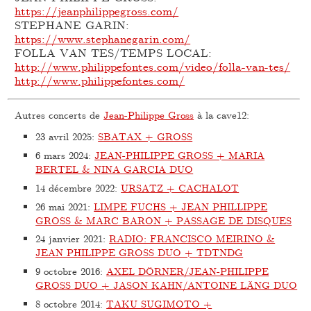
https://jeanphilippegross.com/
STEPHANE GARIN:
https://www.stephanegarin.com/
FOLLA VAN TES/TEMPS LOCAL:
http://www.philippefontes.com/video/folla-van-tes/
http://www.philippefontes.com/
Autres concerts de
Jean-Philippe Gross
à la cave12:
23 avril 2025
:
SBATAX + GROSS
6 mars 2024
:
JEAN-PHILIPPE GROSS + MARIA
BERTEL & NINA GARCIA DUO
14 décembre 2022
:
URSATZ + CACHALOT
26 mai 2021
:
LIMPE FUCHS + JEAN PHILLIPPE
GROSS & MARC BARON + PASSAGE DE DISQUES
24 janvier 2021
:
RADIO: FRANCISCO MEIRINO &
JEAN PHILIPPE GROSS DUO + TDTNDG
9 octobre 2016
:
AXEL DÖRNER/JEAN-PHILIPPE
GROSS DUO + JASON KAHN/ANTOINE LÄNG DUO
8 octobre 2014
:
TAKU SUGIMOTO +