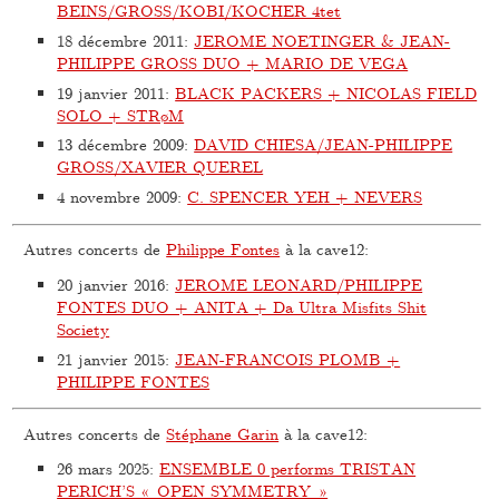
BEINS/GROSS/KOBI/KOCHER 4tet
18 décembre 2011
:
JEROME NOETINGER & JEAN-
PHILIPPE GROSS DUO + MARIO DE VEGA
19 janvier 2011
:
BLACK PACKERS + NICOLAS FIELD
SOLO + STRøM
13 décembre 2009
:
DAVID CHIESA/JEAN-PHILIPPE
GROSS/XAVIER QUEREL
4 novembre 2009
:
C. SPENCER YEH + NEVERS
Autres concerts de
Philippe Fontes
à la cave12:
20 janvier 2016
:
JEROME LEONARD/PHILIPPE
FONTES DUO + ANITA + Da Ultra Misfits Shit
Society
21 janvier 2015
:
JEAN-FRANCOIS PLOMB +
PHILIPPE FONTES
Autres concerts de
Stéphane Garin
à la cave12:
26 mars 2025
:
ENSEMBLE 0 performs TRISTAN
PERICH’S « OPEN SYMMETRY »