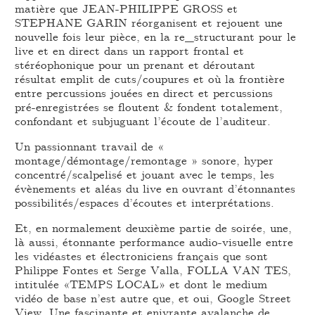
matière que JEAN-PHILIPPE GROSS et
STEPHANE GARIN réorganisent et rejouent une
nouvelle fois leur pièce, en la re_structurant pour le
live et en direct dans un rapport frontal et
stéréophonique pour un prenant et déroutant
résultat emplit de cuts/coupures et où la frontière
entre percussions jouées en direct et percussions
pré-enregistrées se floutent & fondent totalement,
confondant et subjuguant l’écoute de l’auditeur.
Un passionnant travail de «
montage/démontage/remontage » sonore, hyper
concentré/scalpelisé et jouant avec le temps, les
évènements et aléas du live en ouvrant d’étonnantes
possibilités/espaces d’écoutes et interprétations.
Et, en normalement deuxième partie de soirée, une,
là aussi, étonnante performance audio-visuelle entre
les vidéastes et électroniciens français que sont
Philippe Fontes et Serge Valla, FOLLA VAN TES,
intitulée «TEMPS LOCAL» et dont le medium
vidéo de base n’est autre que, et oui, Google Street
View. Une fascinante et enivrante avalanche de