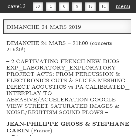
cave12
menu
30
1
6
9
13
14
16
20
27
30
DIMANCHE
24
MARS
2019
DIMANCHE 24 MARS – 21h00 (concerts
21h30!)
– 2 CAPTIVATING FRENCH NEW DUOS
EXP_
LABORATORY_
EXPLORATORY
PROJECT ACTS: FROM PERCUSSION &
ELECTRONICS CUTS & SLICES MESHING
DIRECT ACOUSTICS vs PA CALIBRATED_
INTERPLAY TO
ABRASIVE/ACCELERATION GOOGLE
VIEW STREET SATURATED IMAGES &
NOISE/BRUITISM SOUND FLOWS –
JEAN-PHILIPPE GROSS & STEPHANE
GARIN
(France)