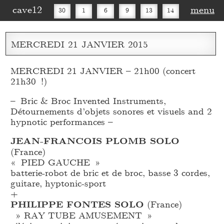
cave12
menu
30
1
6
9
13
14
16
20
27
30
MERCREDI
21
JANVIER
2015
MERCREDI 21 JANVIER – 21h00 (concert
21h30 !)
– Bric & Broc Invented Instruments,
Détournements d’objets sonores et visuels and 2
hypnotic performances –
JEAN-FRANCOIS PLOMB SOLO
(France)
« PIED GAUCHE »
batterie-robot de bric et de broc, basse 3 cordes,
guitare, hyptonic-sport
+
PHILIPPE FONTES SOLO
(France)
» RAY TUBE AMUSEMENT »