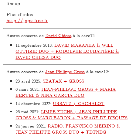
lineup…
Plus d’infos :
http://jxpx.free.fr
Autres concerts de
David Chiesa
à la cave12:
11 septembre 2013
:
DAVID MARANHA & WILL
GUTHRIE DUO + RODOLPHE LOUBATIÈRE &
DAVID CHIESA DUO
Autres concerts de
Jean-Philippe Gross
à la cave12:
23 avril 2025
:
SBATAX + GROSS
6 mars 2024
:
JEAN-PHILIPPE GROSS + MARIA
BERTEL & NINA GARCIA DUO
14 décembre 2022
:
URSATZ + CACHALOT
26 mai 2021
:
LIMPE FUCHS + JEAN PHILLIPPE
GROSS & MARC BARON + PASSAGE DE DISQUES
24 janvier 2021
:
RADIO: FRANCISCO MEIRINO &
JEAN PHILIPPE GROSS DUO + TDTNDG