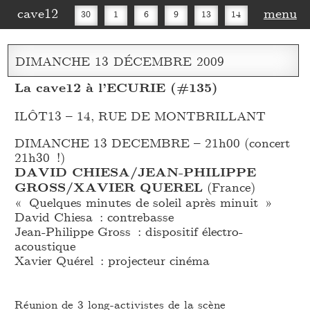
cave12
menu
30
1
6
9
13
14
16
20
27
30
DIMANCHE
13
DÉCEMBRE
2009
La cave12 à l’ECURIE (#135)
ILÔT13 – 14, RUE DE MONTBRILLANT
DIMANCHE 13 DECEMBRE – 21h00 (concert
21h30 !)
DAVID CHIESA/JEAN-PHILIPPE
GROSS/XAVIER QUEREL
(France)
« Quelques minutes de soleil après minuit »
David Chiesa : contrebasse
Jean-Philippe Gross : dispositif électro-
acoustique
Xavier Quérel : projecteur cinéma
Réunion de 3 long-activistes de la scène