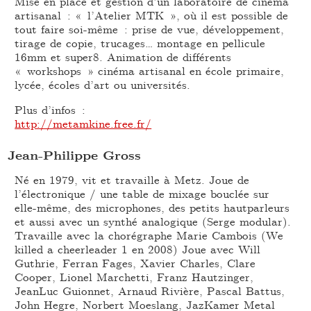
Mise en place et gestion d’un laboratoire de cinéma
artisanal : « l’Atelier MTK », où il est possible de
tout faire soi-même : prise de vue, développement,
tirage de copie, trucages… montage en pellicule
16mm et super8. Animation de différents
« workshops » cinéma artisanal en école primaire,
lycée, écoles d’art ou universités.
Plus d’infos :
http://metamkine.free.fr/
Jean-Philippe Gross
Né en 1979, vit et travaille à Metz. Joue de
l’électronique / une table de mixage bouclée sur
elle-même, des microphones, des petits hautparleurs
et aussi avec un synthé analogique (Serge modular).
Travaille avec la chorégraphe Marie Cambois (We
killed a cheerleader 1 en 2008) Joue avec Will
Guthrie, Ferran Fages, Xavier Charles, Clare
Cooper, Lionel Marchetti, Franz Hautzinger,
JeanLuc Guionnet, Arnaud Rivière, Pascal Battus,
John Hegre, Norbert Moeslang, JazKamer Metal