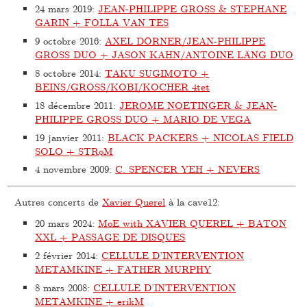
24 mars 2019
:
JEAN-PHILIPPE GROSS & STEPHANE
GARIN + FOLLA VAN TES
9 octobre 2016
:
AXEL DÖRNER/JEAN-PHILIPPE
GROSS DUO + JASON KAHN/ANTOINE LÄNG DUO
8 octobre 2014
:
TAKU SUGIMOTO +
BEINS/GROSS/KOBI/KOCHER 4tet
18 décembre 2011
:
JEROME NOETINGER & JEAN-
PHILIPPE GROSS DUO + MARIO DE VEGA
19 janvier 2011
:
BLACK PACKERS + NICOLAS FIELD
SOLO + STRøM
4 novembre 2009
:
C. SPENCER YEH + NEVERS
Autres concerts de
Xavier Querel
à la cave12:
20 mars 2024
:
MoE with XAVIER QUEREL + BATON
XXL + PASSAGE DE DISQUES
2 février 2014
:
CELLULE D’INTERVENTION
METAMKINE + FATHER MURPHY
8 mars 2008
:
CELLULE D’INTERVENTION
METAMKINE + erikM