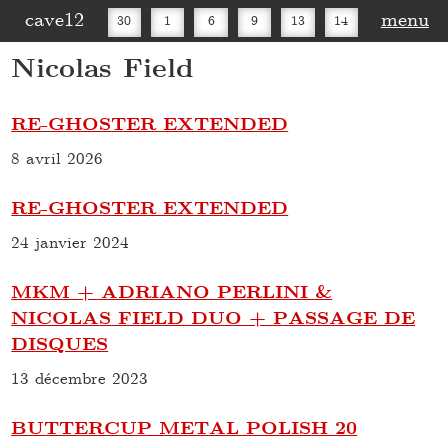
cave12
menu
30
1
6
9
13
14
Nicolas Field
16
20
27
30
RE-GHOSTER EXTENDED
8 avril 2026
RE-GHOSTER EXTENDED
24 janvier 2024
MKM + ADRIANO PERLINI &
NICOLAS FIELD DUO + PASSAGE DE
DISQUES
13 décembre 2023
BUTTERCUP METAL POLISH 20