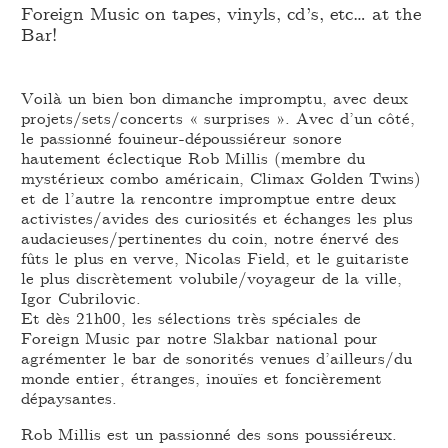
Foreign Music on tapes, vinyls, cd’s, etc… at the
Bar!
Voilà un bien bon dimanche impromptu, avec deux
projets/sets/concerts « surprises ». Avec d’un côté,
le passionné fouineur-dépoussiéreur sonore
hautement éclectique Rob Millis (membre du
mystérieux combo américain, Climax Golden Twins)
et de l’autre la rencontre impromptue entre deux
activistes/avides des curiosités et échanges les plus
audacieuses/pertinentes du coin, notre énervé des
fûts le plus en verve, Nicolas Field, et le guitariste
le plus discrètement volubile/voyageur de la ville,
Igor Cubrilovic.
Et dès 21h00, les sélections très spéciales de
Foreign Music par notre Slakbar national pour
agrémenter le bar de sonorités venues d’ailleurs/du
monde entier, étranges, inouïes et foncièrement
dépaysantes.
Rob Millis est un passionné des sons poussiéreux.