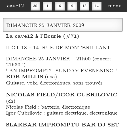
cave12
menu
30
1
6
9
13
14
16
20
27
30
DIMANCHE
25
JANVIER
2009
La cave12 à l’Ecurie (#71)
ILÔT 13 – 14, RUE DE MONTBRILLANT
DIMANCHE 25 JANVIER – 21h00 (concert
21h30 !)
! AN IMPROMPTU SUNDAY EVENENING !
ROB MILLIS
(usa)
Guitare, voix, électroniques, sons trouvés
+
NICOLAS FIELD/IGOR CUBRILOVIC
(ch)
Nicolas Field : batterie, électronique
Igor Cubrilovic : guitare électrique, électronique
+
SLAKBAR IMPROMPTU BAR DJ SET