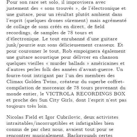
Pour son rare set solo, il improvisera avec
justement des « sons trouvés », de l’électronique et
une guitare, pour un résultat plutôt ambient dans
l’esprit (quelques drones sûrement) mais agrémenté
de collage de sons créés en direct, de field
recordings, de samples de 78 tours et
d’électronique. Le tout enrubanné d’une guitare
junk/pourrie aux sons délicieusement crasseux. Et
pour couronner le tout, Rob empoignera également
une guitare acoustique pour délivrer en chanson
quelques vieilles « murder ballads » américaines et
d’autres perles folk des années d’avant-guerre. Un
fourre-tout intrigant par l’un des membres des
Climax Golden Twins, créateur du superbe coffret-
compilation de morceaux de 78 tours provenant du
monde entier, le VICTROLA RECORDINGS BOX
et proche des Sun City Girls, dont l’esprit n’est pas
toujours très loin.
Nicolas Field et Igor Cubrilovic, deux activistes
intraitables/incorruptibles et infatigables bien
connus de par chez nous, avaient tout pour se
rencontrer musicalement. Backgrounds certes