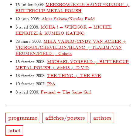
15 juillet 2008
:
MERZBOW/KEIJI HAINO “KIKURI” +
BUTTERCUP METAL POLISH
19 juin 2008
:
Akira Sakata/Nicolas Field
3 avril 2008
:
MOHA ! + WINDSOR + MICHEL
HENRITZI & KUMIKO KATINO
28 mars 2008
:
MIKA VAINIO/CINDY VAN ACKER +
VIGROUX/CHEVILLON/BLANC + TLALIM/VAN
HEUMEN/FIELD + Cobeia
15 février 2008
:
MICHAEL VORFELD + BUTTERCUP
METAL POLISH + dieb13 + D.V.D
13 février 2008
:
THE THING + THE EYE
10 février 2007
:
Phô
8 avril 2006
:
Fe-mail + The Same Girl
programme
affiches/posters
artistes
label