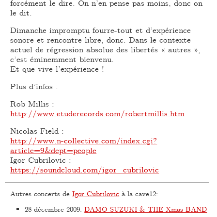
forcément le dire. On n’en pense pas moins, donc on
le dit.
Dimanche impromptu fourre-tout et d’expérience
sonore et rencontre libre, donc. Dans le contexte
actuel de régression absolue des libertés « autres »,
c’est éminemment bienvenu.
Et que vive l’expérience !
Plus d’infos :
Rob Millis :
http://www.etuderecords.com/robertmillis.htm
Nicolas Field :
http://www.n-collective.com/index.cgi?
article=9&dept=people
Igor Cubrilovic :
https://soundcloud.com/igor_cubrilovic
Autres concerts de
Igor Cubrilovic
à la cave12:
28 décembre 2009
:
DAMO SUZUKI & THE Xmas BAND