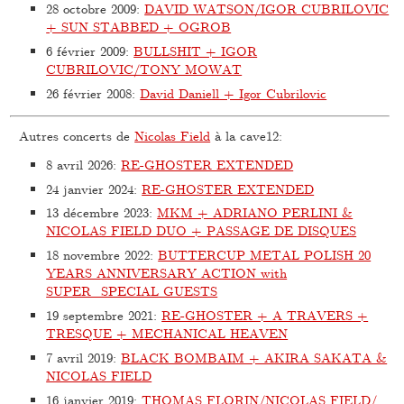
28 octobre 2009
:
DAVID WATSON/IGOR CUBRILOVIC
+ SUN STABBED + OGROB
6 février 2009
:
BULLSHIT + IGOR
CUBRILOVIC/TONY MOWAT
26 février 2008
:
David Daniell + Igor Cubrilovic
Autres concerts de
Nicolas Field
à la cave12:
8 avril 2026
:
RE-GHOSTER EXTENDED
24 janvier 2024
:
RE-GHOSTER EXTENDED
13 décembre 2023
:
MKM + ADRIANO PERLINI &
NICOLAS FIELD DUO + PASSAGE DE DISQUES
18 novembre 2022
:
BUTTERCUP METAL POLISH 20
YEARS ANNIVERSARY ACTION with
SUPER_SPECIAL GUESTS
19 septembre 2021
:
RE-GHOSTER + A TRAVERS +
TRESQUE + MECHANICAL HEAVEN
7 avril 2019
:
BLACK BOMBAIM + AKIRA SAKATA &
NICOLAS FIELD
16 janvier 2019
:
THOMAS FLORIN/NICOLAS FIELD/