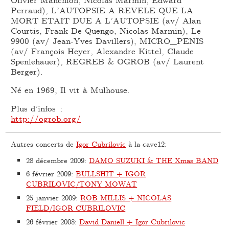
Perraud), L’AUTOPSIE A REVELE QUE LA
MORT ETAIT DUE A L’AUTOPSIE (av/ Alan
Courtis, Frank De Quengo, Nicolas Marmin), Le
9900 (av/ Jean-Yves Davillers), MICRO_PENIS
(av/ François Heyer, Alexandre Kittel, Claude
Spenlehauer), REGREB & OGROB (av/ Laurent
Berger).
Né en 1969, Il vit à Mulhouse.
Plus d’infos :
http://ogrob.org/
Autres concerts de
Igor Cubrilovic
à la cave12:
28 décembre 2009
:
DAMO SUZUKI & THE Xmas BAND
6 février 2009
:
BULLSHIT + IGOR
CUBRILOVIC/TONY MOWAT
25 janvier 2009
:
ROB MILLIS + NICOLAS
FIELD/IGOR CUBRILOVIC
26 février 2008
:
David Daniell + Igor Cubrilovic