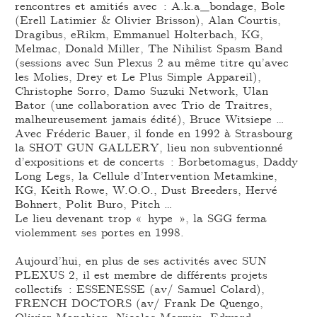
rencontres et amitiés avec : A.k.a_bondage, Bole
(Erell Latimier & Olivier Brisson), Alan Courtis,
Dragibus, eRikm, Emmanuel Holterbach, KG,
Melmac, Donald Miller, The Nihilist Spasm Band
(sessions avec Sun Plexus 2 au même titre qu’avec
les Molies, Drey et Le Plus Simple Appareil),
Christophe Sorro, Damo Suzuki Network, Ulan
Bator (une collaboration avec Trio de Traitres,
malheureusement jamais édité), Bruce Witsiepe …
Avec Fréderic Bauer, il fonde en 1992 à Strasbourg
la SHOT GUN GALLERY, lieu non subventionné
d’expositions et de concerts : Borbetomagus, Daddy
Long Legs, la Cellule d’Intervention Metamkine,
KG, Keith Rowe, W.O.O., Dust Breeders, Hervé
Bohnert, Polit Buro, Pitch …
Le lieu devenant trop « hype », la SGG ferma
violemment ses portes en 1998.
Aujourd’hui, en plus de ses activités avec SUN
PLEXUS 2, il est membre de différents projets
collectifs : ESSENESSE (av/ Samuel Colard),
FRENCH DOCTORS (av/ Frank De Quengo,
Olivier Manchion, Nicolas Marmin, Edward