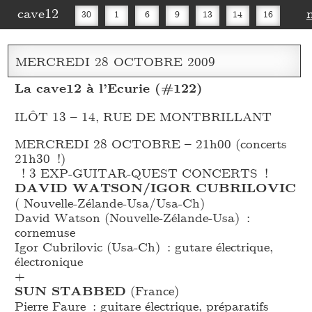
cave12
30
1
6
9
13
14
16
20
27
30
MERCREDI
28
OCTOBRE
2009
La cave12 à l’Ecurie (#122)
ILÔT 13 – 14, RUE DE MONTBRILLANT
MERCREDI 28 OCTOBRE – 21h00 (concerts
21h30 !)
! 3 EXP-GUITAR-QUEST CONCERTS !
DAVID WATSON/IGOR CUBRILOVIC
( Nouvelle-Zélande-Usa/Usa-Ch)
David Watson (Nouvelle-Zélande-Usa) :
cornemuse
Igor Cubrilovic (Usa-Ch) : gutare électrique,
électronique
+
SUN STABBED
(France)
Pierre Faure : guitare électrique, préparatifs