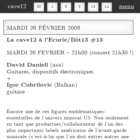
cave12
menu
30
1
6
9
13
14
16
20
27
30
MARDI
26
FÉVRIER
2008
La cave12 à l’Ecurie/Ilôt13 #13
MARDI 26 FEVRIER – 21h00 (concert 21h30 !)
David Daniell
(usa)
Guitares, dispositifs électroniques
+
Igor Cubrilovic
(Balkan)
guitare
Encore une de ces figures emblématiques-
essentielles de l’univers musical US. Non seulement
en tant que productuer/collaborateur de l’un des
plus importants labels américains de l’avant-garde
musicale (c’est-à-lui que l’on doit entres autres une