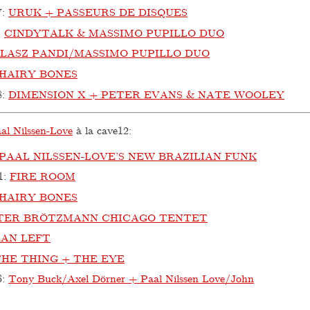
7
:
URUK + PASSEURS DE DISQUES
:
CINDYTALK & MASSIMO PUPILLO DUO
LASZ PANDI/MASSIMO PUPILLO DUO
HAIRY BONES
8
:
DIMENSION X + PETER EVANS & NATE WOOLEY
al Nilssen-Love
à la cave12:
PAAL NILSSEN-LOVE’S NEW BRAZILIAN FUNK
1
:
FIRE ROOM
HAIRY BONES
TER BRÖTZMANN CHICAGO TENTET
EAN LEFT
HE THING + THE EYE
6
:
Tony Buck/Axel Dörner + Paal Nilssen Love/John