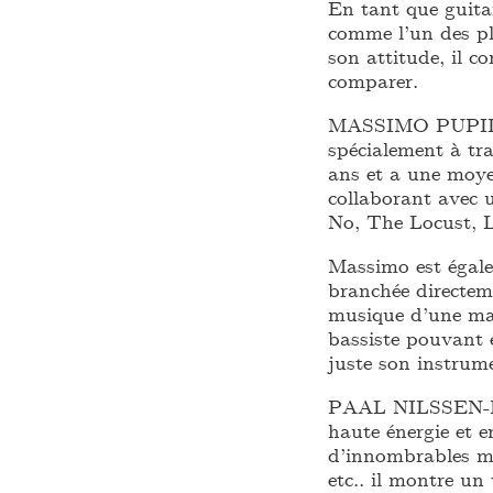
En tant que guitar
comme l’un des pl
son attitude, il 
comparer.
MASSIMO PUPILLO 
spécialement à tra
ans et a une moye
collaborant avec
No, The Locust, L
Massimo est égal
branchée directeme
musique d’une ma
bassiste pouvant 
juste son instrum
PAAL NILSSEN-LOV
haute énergie et 
d’innombrables m
etc.. il montre un