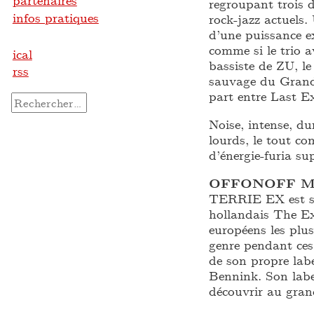
partenaires
regroupant trois 
infos pratiques
rock-jazz actuels
d’une puissance ex
comme si le trio a
ical
bassiste de ZU, le
rss
sauvage du Grand 
part entre Last E
Rechercher :
Noise, intense, du
lourds, le tout c
d’énergie-furia sup
OFFONOFF 
TERRIE EX est su
hollandais The Ex
européens les plus
genre pendant ces 
de son propre labe
Bennink. Son label
découvrir au gran