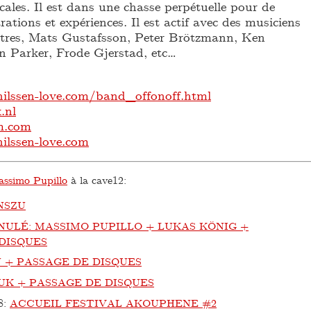
ales. Il est dans une chasse perpétuelle pour de
rations et expériences. Il est actif avec des musiciens
autres, Mats Gustafsson, Peter Brötzmann, Ken
 Parker, Frode Gjerstad, etc…
ilssen-love.com/band_offonoff.html
.nl
m.com
ilssen-love.com
ssimo Pupillo
à la cave12:
NSZU
NULÉ: MASSIMO PUPILLO + LUKAS KÖNIG +
DISQUES
 + PASSAGE DE DISQUES
UK + PASSAGE DE DISQUES
8
:
ACCUEIL FESTIVAL AKOUPHENE #2