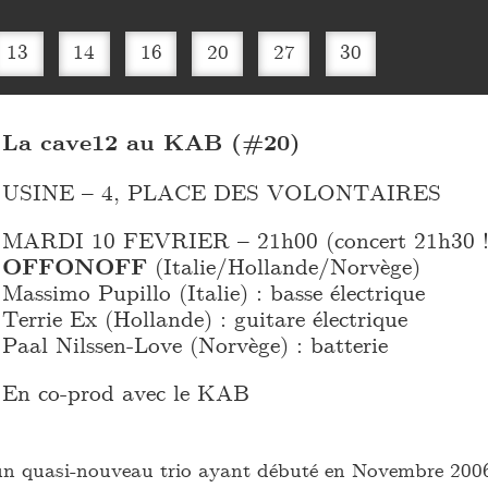
13
14
16
20
27
30
La cave12 au KAB (#20)
USINE – 4, PLACE DES VOLONTAIRES
MARDI 10 FEVRIER – 21h00 (concert 21h30 !
OFFONOFF
(Italie/Hollande/Norvège)
Massimo Pupillo (Italie) : basse électrique
Terrie Ex (Hollande) : guitare électrique
Paal Nilssen-Love (Norvège) : batterie
En co-prod avec le KAB
quasi-nouveau trio ayant débuté en Novembre 200