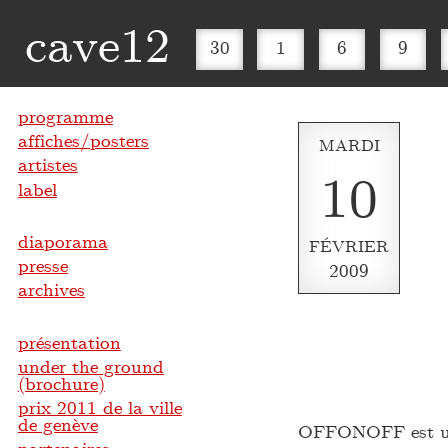
cave12
30
1
6
9
programme
affiches/posters
MARDI
artistes
10
label
diaporama
FÉVRIER
presse
2009
archives
présentation
under the ground
(brochure)
prix 2011 de la ville
de genève
OFFONOFF est un 