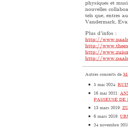
physiques et music
nouvelles collaboa
tels que, entres 
Vandermark, Evan
Plus d’infos :
http://www.paaln
http://www.theex
http://www.zuis
http://www.paaln
Autres concerts de
Ma
5 mai 2024
:
RUI
16 mai 2021
:
AN
PASSEUSE DE 
13 mars 2019
:
ZU
6 mars 2019
:
UR
24 novembre 201