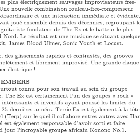
des plus électriquement sauvages improvisateurs free-
. Une nouvelle combinaison rouleau-free-compresseur
traordinaire et une interaction immédiate et évidente,
vait joué ensemble depuis des décennies, regroupant l
 guitariste-fondateur de The Ex et le batteur le plus
Nord. Le résultat est une musique se situant quelqu
xit, James Blood Ulmer, Sonic Youth et Locust.
r, des glissements rapides et contrastés, des grooves
omplètement et librement improvisé. Une grande claque
er-électrique !
MEMBERS
rtout connu pour son travail au sein du groupe
. The Ex est certainement l’un des goupes « rock »
 intéressants et inventifs ayant poussé les limites du
25 dernières années. Terrie Ex est également à la tête
l (Terp) sur le quel il collabore entres autres avec Ha
 est également responsable d’avoir sorti et faire
d jour l’incroyable groupe africain Konono No.1.