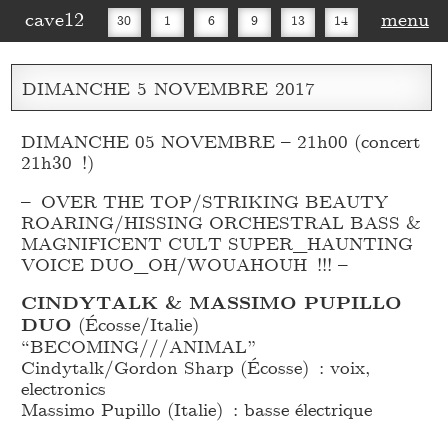
cave12
menu
30
1
6
9
13
14
16
20
27
30
DIMANCHE
5
NOVEMBRE
2017
DIMANCHE 05 NOVEMBRE – 21h00 (concert
21h30 !)
– OVER THE TOP/STRIKING BEAUTY
ROARING/HISSING ORCHESTRAL BASS &
MAGNIFICENT CULT SUPER_
HAUNTING
VOICE DUO_
OH/WOUAHOUH !!! –
CINDYTALK & MASSIMO PUPILLO
DUO
(Écosse/Italie)
“BECOMING///ANIMAL”
Cindytalk/Gordon Sharp (Écosse) : voix,
electronics
Massimo Pupillo (Italie) : basse électrique