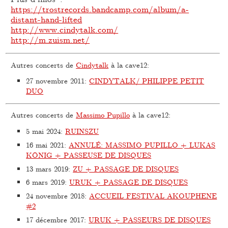
https://trostrecords.bandcamp.com/album/a-
distant-hand-lifted
http://www.cindytalk.com/
http://m.zuism.net/
Autres concerts de
Cindytalk
à la cave12:
27 novembre 2011
:
CINDYTALK/ PHILIPPE PETIT
DUO
Autres concerts de
Massimo Pupillo
à la cave12:
5 mai 2024
:
RUINSZU
16 mai 2021
:
ANNULÉ: MASSIMO PUPILLO + LUKAS
KÖNIG + PASSEUSE DE DISQUES
13 mars 2019
:
ZU + PASSAGE DE DISQUES
6 mars 2019
:
URUK + PASSAGE DE DISQUES
24 novembre 2018
:
ACCUEIL FESTIVAL AKOUPHENE
#2
17 décembre 2017
:
URUK + PASSEURS DE DISQUES