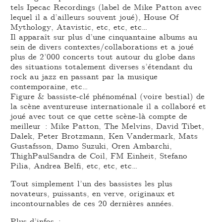
tels Ipecac Recordings (label de Mike Patton avec
lequel il a d’ailleurs souvent joué), House Of
Mythology, Atavistic, etc, etc, etc…
Il apparaît sur plus d’une cinquantaine albums au
sein de divers contextes/collaborations et a joué
plus de 2’000 concerts tout autour du globe dans
des situations totalement diverses s’étendant du
rock au jazz en passant par la musique
contemporaine, etc…
Figure & bassiste-clé phénoménal (voire bestial) de
la scène aventureuse internationale il a collaboré et
joué avec tout ce que cette scène-là compte de
meilleur : Mike Patton, The Melvins, David Tibet,
Dalek, Peter Brotzmann, Ken Vandermark, Mats
Gustafsson, Damo Suzuki, Oren Ambarchi,
ThighPaulSandra de Coil, FM Einheit, Stefano
Pilia, Andrea Belfi, etc, etc, etc…
Tout simplement l’un des bassistes les plus
novateurs, puissants, en verve, originaux et
incontournables de ces 20 dernières années.
Plus d’infos :