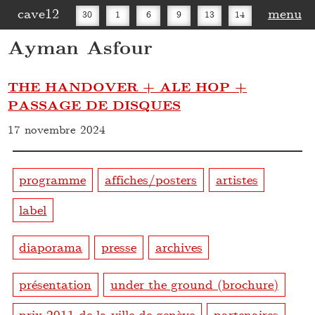
cave12
menu
30
1
6
9
13
14
Ayman Asfour
16
20
27
30
THE HANDOVER + ALE HOP +
PASSAGE DE DISQUES
17 novembre 2024
programme
affiches/posters
artistes
label
diaporama
presse
archives
présentation
under the ground (brochure)
prix 2011 de la ville de genève
partenaires