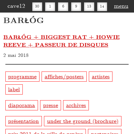
cave12
menu
30
1
6
9
13
14
BARŁÓG
16
20
27
30
BARŁÓG + BIGGEST RAT + HOWIE
REEVE + PASSEUR DE DISQUES
2 mai 2018
programme
affiches/posters
artistes
label
diaporama
presse
archives
présentation
under the ground (brochure)
prix 2011 de la ville de genève
partenaires