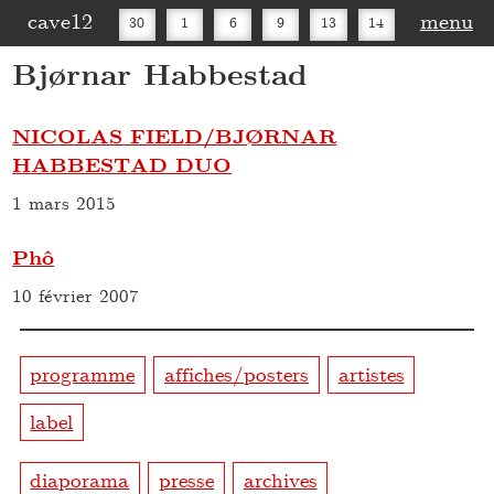
cave12
menu
30
1
6
9
13
14
Bjørnar Habbestad
16
20
27
30
NICOLAS FIELD/BJØRNAR
HABBESTAD DUO
1 mars 2015
Phô
10 février 2007
programme
affiches/posters
artistes
label
diaporama
presse
archives