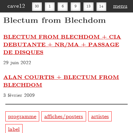
cave12
menu
30
1
6
9
13
14
Blectum from Blechdom
16
20
27
30
BLECTUM FROM BLECHDOM + CIA
DEBUTANTE + NR/MA + PASSAGE
DE DISQUES
29 juin 2022
ALAN COURTIS + BLECTUM FROM
BLECHDOM
3 février 2009
programme
affiches/posters
artistes
label