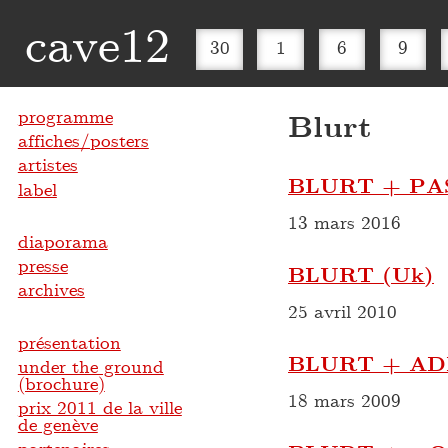
cave12
30
1
6
9
programme
Blurt
affiches/posters
artistes
BLURT + PA
label
13 mars 2016
diaporama
presse
BLURT (Uk)
archives
25 avril 2010
présentation
BLURT + AD
under the ground
(brochure)
18 mars 2009
prix 2011 de la ville
de genève