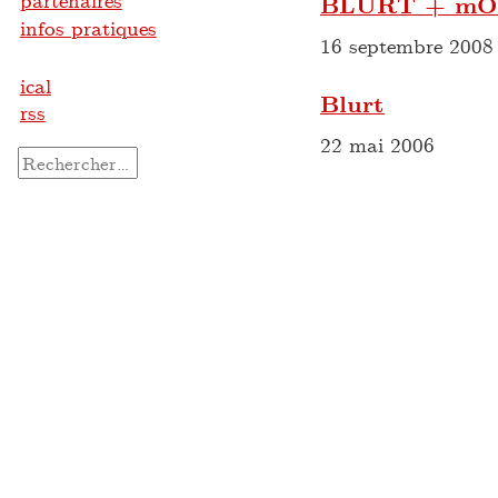
partenaires
BLURT + mOr
infos pratiques
16 septembre 2008
ical
Blurt
rss
22 mai 2006
Rechercher :