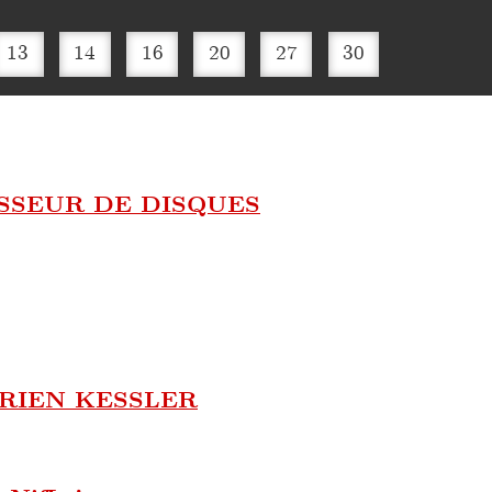
13
14
16
20
27
30
SSEUR DE DISQUES
RIEN KESSLER