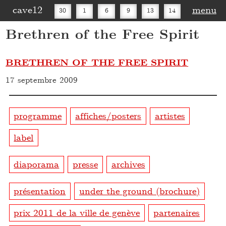
cave12
menu
30
1
6
9
13
14
Brethren of the Free Spirit
16
20
27
30
BRETHREN OF THE FREE SPIRIT
17 septembre 2009
programme
affiches/posters
artistes
label
diaporama
presse
archives
présentation
under the ground (brochure)
prix 2011 de la ville de genève
partenaires