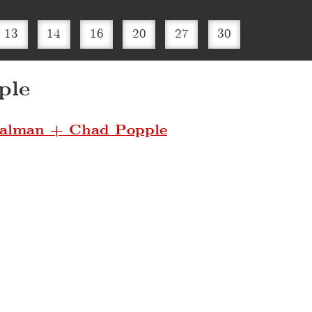
13
14
16
20
27
30
ple
oalman + Chad Popple