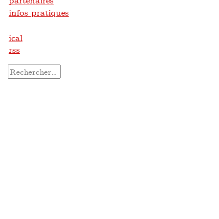
partenaires
infos pratiques
ical
rss
Rechercher :