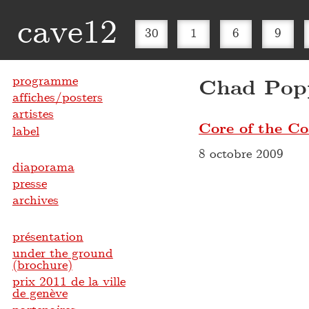
cave12
30
1
6
9
programme
Chad Pop
affiches/posters
artistes
Core of the C
label
8 octobre 2009
diaporama
presse
archives
présentation
under the ground
(brochure)
prix 2011 de la ville
de genève