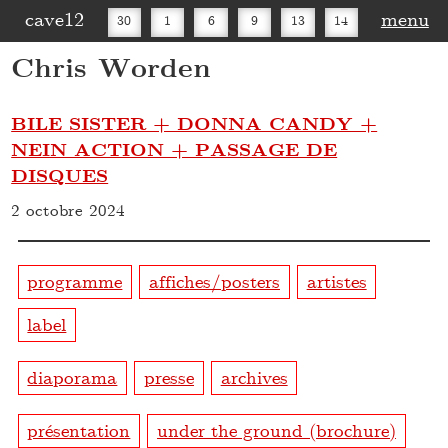
cave12
menu
30
1
6
9
13
14
Chris Worden
16
20
27
30
BILE SISTER + DONNA CANDY +
NEIN ACTION + PASSAGE DE
DISQUES
2 octobre 2024
programme
affiches/posters
artistes
label
diaporama
presse
archives
présentation
under the ground (brochure)