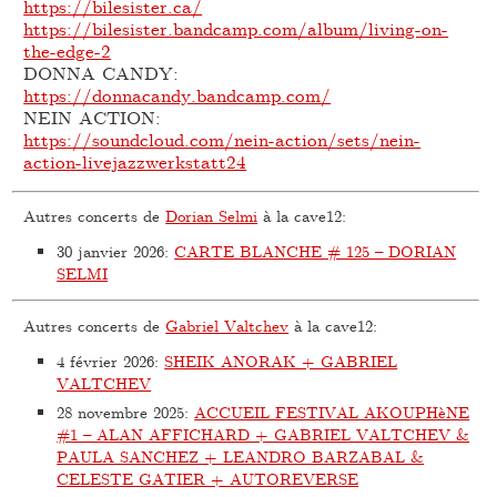
https://bilesister.ca/
https://bilesister.bandcamp.com/album/living-on-
the-edge-2
DONNA CANDY:
https://donnacandy.bandcamp.com/
NEIN ACTION:
https://soundcloud.com/nein-action/sets/nein-
action-livejazzwerkstatt24
Autres concerts de
Dorian Selmi
à la cave12:
30 janvier 2026
:
CARTE BLANCHE # 125 – DORIAN
SELMI
Autres concerts de
Gabriel Valtchev
à la cave12:
4 février 2026
:
SHEIK ANORAK + GABRIEL
VALTCHEV
28 novembre 2025
:
ACCUEIL FESTIVAL AKOUPHèNE
#1 – ALAN AFFICHARD + GABRIEL VALTCHEV &
PAULA SANCHEZ + LEANDRO BARZABAL &
CELESTE GATIER + AUTOREVERSE