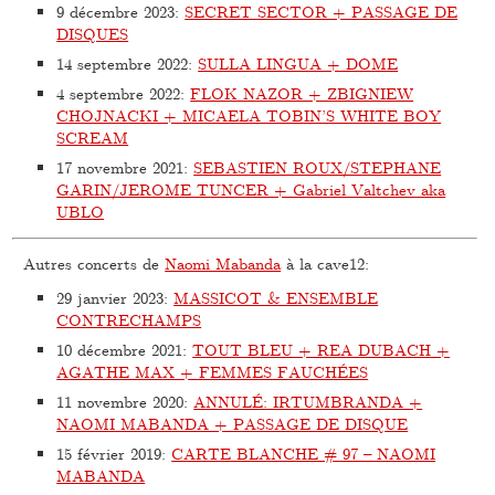
9 décembre 2023
:
SECRET SECTOR + PASSAGE DE
DISQUES
14 septembre 2022
:
SULLA LINGUA + DOME
4 septembre 2022
:
FLOK NAZOR + ZBIGNIEW
CHOJNACKI + MICAELA TOBIN’S WHITE BOY
SCREAM
17 novembre 2021
:
SEBASTIEN ROUX/STEPHANE
GARIN/JEROME TUNCER + Gabriel Valtchev aka
UBLO
Autres concerts de
Naomi Mabanda
à la cave12:
29 janvier 2023
:
MASSICOT & ENSEMBLE
CONTRECHAMPS
10 décembre 2021
:
TOUT BLEU + REA DUBACH +
AGATHE MAX + FEMMES FAUCHÉES
11 novembre 2020
:
ANNULÉ: IRTUMBRANDA +
NAOMI MABANDA + PASSAGE DE DISQUE
15 février 2019
:
CARTE BLANCHE # 97 – NAOMI
MABANDA