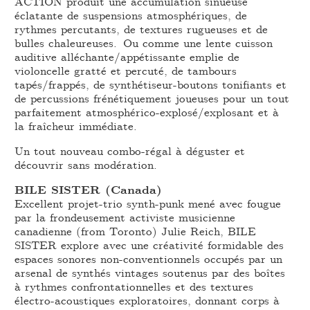
ACTION produit une accumulation sinueuse
éclatante de suspensions atmosphériques, de
rythmes percutants, de textures rugueuses et de
bulles chaleureuses. Ou comme une lente cuisson
auditive alléchante/appétissante emplie de
violoncelle gratté et percuté, de tambours
tapés/frappés, de synthétiseur-boutons tonifiants et
de percussions frénétiquement joueuses pour un tout
parfaitement atmosphérico-explosé/explosant et à
la fraîcheur immédiate.
Un tout nouveau combo-régal à déguster et
découvrir sans modération.
BILE SISTER (Canada)
Excellent projet-trio synth-punk mené avec fougue
par la frondeusement activiste musicienne
canadienne (from Toronto) Julie Reich, BILE
SISTER explore avec une créativité formidable des
espaces sonores non-conventionnels occupés par un
arsenal de synthés vintages soutenus par des boîtes
à rythmes confrontationnelles et des textures
électro-acoustiques exploratoires, donnant corps à