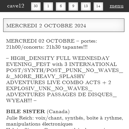
cave12
menu
30
1
6
9
13
14
16
20
27
30
MERCREDI
2
OCTOBRE
2024
MERCREDI 02 OCTOBRE – portes:
21h00/concerts: 21h30 tapantes!!!
– HIGH_
DENSITY FULL WEDNESDAY
EVENING_
FEST with 3 INTERNATIONAL
POST/SYNTH/POST_
PUNK_
NO_
WAVES_
&_
MORE_
HEAVY_
SPLASHY
ADVENTURES LIVE COMBO ACTS + 2
EXPLOSIV_
UNK_
NO_
WAVES_
ADVENTURES PASSAGES DE DISQUES_
WYEAH!!! –
BILE SISTER
(Canada)
Julie Reich: voix/chant, synthés, boîte à rythme,
manipulations électroniques