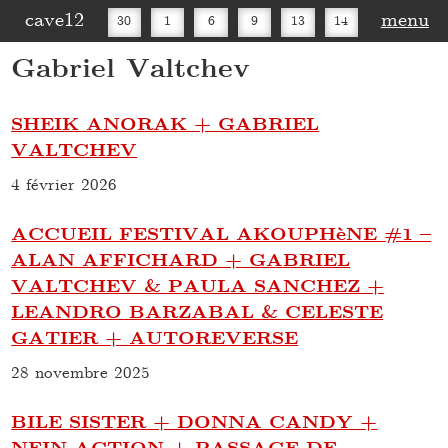
cave12
menu
30
1
6
9
13
14
Gabriel Valtchev
16
20
27
30
SHEIK ANORAK + GABRIEL
VALTCHEV
4 février 2026
ACCUEIL FESTIVAL AKOUPHèNE #1 –
ALAN AFFICHARD + GABRIEL
VALTCHEV & PAULA SANCHEZ +
LEANDRO BARZABAL & CELESTE
GATIER + AUTOREVERSE
28 novembre 2025
BILE SISTER + DONNA CANDY +
NEIN ACTION + PASSAGE DE