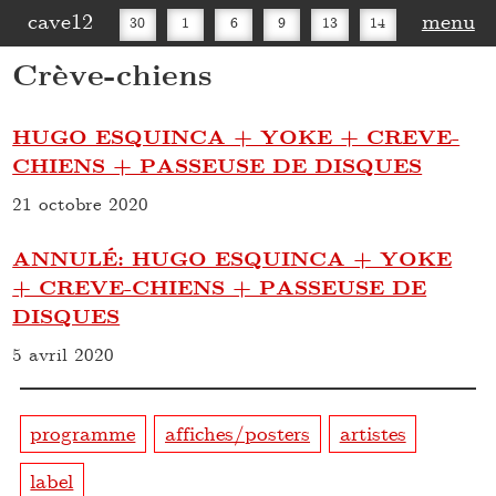
cave12
menu
30
1
6
9
13
14
Crève-chiens
16
20
27
30
HUGO ESQUINCA + YOKE + CREVE-
CHIENS + PASSEUSE DE DISQUES
21 octobre 2020
ANNULÉ: HUGO ESQUINCA + YOKE
+ CREVE-CHIENS + PASSEUSE DE
DISQUES
5 avril 2020
programme
affiches/posters
artistes
label