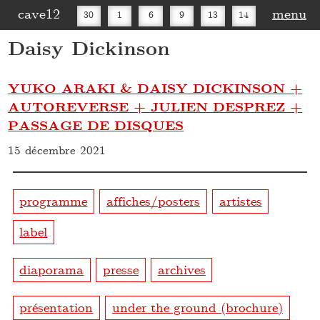
cave12
menu
30
1
6
9
13
14
Daisy Dickinson
16
20
27
30
YUKO ARAKI & DAISY DICKINSON +
AUTOREVERSE + JULIEN DESPREZ +
PASSAGE DE DISQUES
15 décembre 2021
programme
affiches/posters
artistes
label
diaporama
presse
archives
présentation
under the ground (brochure)