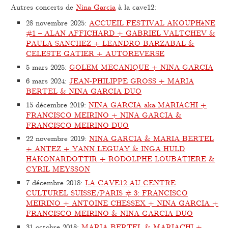
Autres concerts de
Nina Garcia
à la cave12:
28 novembre 2025
:
ACCUEIL FESTIVAL AKOUPHèNE
#1 – ALAN AFFICHARD + GABRIEL VALTCHEV &
PAULA SANCHEZ + LEANDRO BARZABAL &
CELESTE GATIER + AUTOREVERSE
5 mars 2025
:
GOLEM MECANIQUE + NINA GARCIA
6 mars 2024
:
JEAN-PHILIPPE GROSS + MARIA
BERTEL & NINA GARCIA DUO
15 décembre 2019
:
NINA GARCIA aka MARIACHI +
FRANCISCO MEIRINO + NINA GARCIA &
FRANCISCO MEIRINO DUO
22 novembre 2019
:
NINA GARCIA & MARIA BERTEL
+ ANTEZ + YANN LEGUAY & INGA HULD
HAKONARDOTTIR + RODOLPHE LOUBATIERE &
CYRIL MEYSSON
7 décembre 2018
:
LA CAVE12 AU CENTRE
CULTUREL SUISSE/PARIS # 3: FRANCISCO
MEIRINO + ANTOINE CHESSEX + NINA GARCIA +
FRANCISCO MEIRINO & NINA GARCIA DUO
31 octobre 2018
:
MARIA BERTEL & MARIACHI +