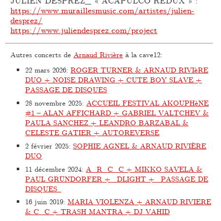
JULIEN DESPREZ_ « ACAPULCO REDUX » :
https://www.muraillesmusic.com/artistes/julien-
desprez/
https://www.juliendesprez.com/project
Autres concerts de
Arnaud Rivière
à la cave12:
22 mars 2026
:
ROGER TURNER & ARNAUD RIVIèRE
DUO + NOISE DRAWING + CUTE BOY SLAVE +
PASSAGE DE DISQUES
28 novembre 2025
:
ACCUEIL FESTIVAL AKOUPHèNE
#1 – ALAN AFFICHARD + GABRIEL VALTCHEV &
PAULA SANCHEZ + LEANDRO BARZABAL &
CELESTE GATIER + AUTOREVERSE
2 février 2025
:
SOPHIE AGNEL & ARNAUD RIVIÈRE
DUO
11 décembre 2024
:
A_R_C_C + MIKKO SAVELA &
PAUL GRÜNDORFER + DLIGHT + PASSAGE DE
DISQUES
16 juin 2019
:
MARIA VIOLENZA + ARNAUD RIVIERE
& C_C + TRASH MANTRA + DJ VAHID