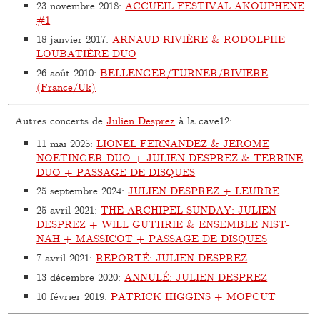
23 novembre 2018
:
ACCUEIL FESTIVAL AKOUPHENE
#1
18 janvier 2017
:
ARNAUD RIVIÈRE & RODOLPHE
LOUBATIÈRE DUO
26 août 2010
:
BELLENGER/TURNER/RIVIERE
(France/Uk)
Autres concerts de
Julien Desprez
à la cave12:
11 mai 2025
:
LIONEL FERNANDEZ & JEROME
NOETINGER DUO + JULIEN DESPREZ & TERRINE
DUO + PASSAGE DE DISQUES
25 septembre 2024
:
JULIEN DESPREZ + LEURRE
25 avril 2021
:
THE ARCHIPEL SUNDAY: JULIEN
DESPREZ + WILL GUTHRIE & ENSEMBLE NIST-
NAH + MASSICOT + PASSAGE DE DISQUES
7 avril 2021
:
REPORTÉ: JULIEN DESPREZ
13 décembre 2020
:
ANNULÉ: JULIEN DESPREZ
10 février 2019
:
PATRICK HIGGINS + MOPCUT