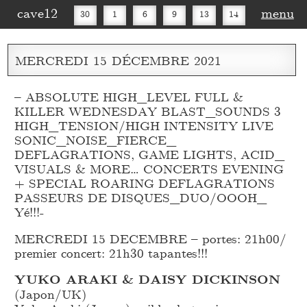
cave12
menu
30
1
6
9
13
14
16
20
27
30
MERCREDI
15
DÉCEMBRE
2021
– ABSOLUTE HIGH_
LEVEL FULL &
KILLER WEDNESDAY BLAST_
SOUNDS 3
HIGH_
TENSION/HIGH INTENSITY LIVE
SONIC_
NOISE_
FIERCE_
DEFLAGRATIONS, GAME LIGHTS, ACID_
VISUALS & MORE… CONCERTS EVENING
+ SPECIAL ROARING DEFLAGRATIONS
PASSEURS DE DISQUES_
DUO/OOOH_
Yé!!!-
MERCREDI 15 DECEMBRE – portes: 21h00/
premier concert: 21h30 tapantes!!!
YUKO ARAKI & DAISY DICKINSON
(Japon/UK)