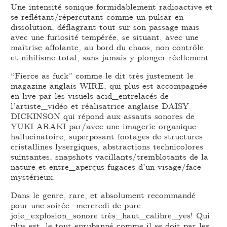
Une intensité sonique formidablement radioactive et
se reflétant/répercutant comme un pulsar en
dissolution, déflagrant tout sur son passage mais
avec une furiosité tempérée, se situant, avec une
maîtrise affolante, au bord du chaos, non contrôle
et nihilisme total, sans jamais y plonger réellement.
“Fierce as fuck” comme le dit très justement le
magazine anglais WIRE, qui plus est accompagnée
en live par les visuels acid_entrelacés de
l’artiste_vidéo et réalisatrice anglaise DAISY
DICKINSON qui répond aux assauts sonores de
YUKI ARAKI par/avec une imagerie organique
hallucinatoire, superposant footages de structures
cristallines lysergiques, abstractions technicolores
suintantes, snapshots vacillants/tremblotants de la
nature et entre_aperçus fugaces d’un visage/face
mystérieux.
Dans le genre, rare, et absolument recommandé
pour une soirée_mercredi de pure
joie_explosion_sonore très_haut_calibre_yes! Qui
plus est, le tout enrubanné comme il se doit par les