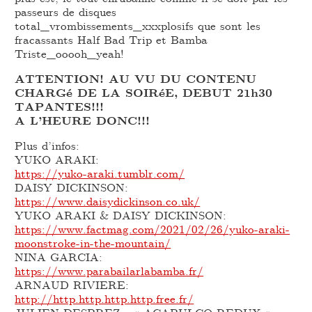
passeurs de disques
total_vrombissements_xxxplosifs que sont les
fracassants Half Bad Trip et Bamba
Triste_ooooh_yeah!
ATTENTION! AU VU DU CONTENU
CHARGé DE LA SOIRéE, DEBUT 21h30
TAPANTES!!!
A L’HEURE DONC!!!
Plus d’infos:
YUKO ARAKI:
https://yuko-araki.tumblr.com/
DAISY DICKINSON:
https://www.daisydickinson.co.uk/
YUKO ARAKI & DAISY DICKINSON:
https://www.factmag.com/2021/02/26/yuko-araki-
moonstroke-in-the-mountain/
NINA GARCIA:
https://www.parabailarlabamba.fr/
ARNAUD RIVIERE:
http://http.http.http.http.free.fr/