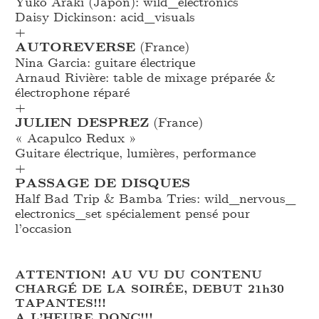
Yuko Araki (Japon): wild_
electronics
Daisy Dickinson: acid_
visuals
+
AUTOREVERSE
(France)
Nina Garcia: guitare électrique
Arnaud Rivière: table de mixage préparée &
électrophone réparé
+
JULIEN DESPREZ
(France)
« Acapulco Redux »
Guitare électrique, lumières, performance
+
PASSAGE DE DISQUES
Half Bad Trip & Bamba Tries: wild_
nervous_
electronics_
set spécialement pensé pour
l’occasion
ATTENTION! AU VU DU CONTENU
CHARGÉ DE LA SOIRÉE, DEBUT 21h30
TAPANTES!!!
A L’HEURE DONC!!!