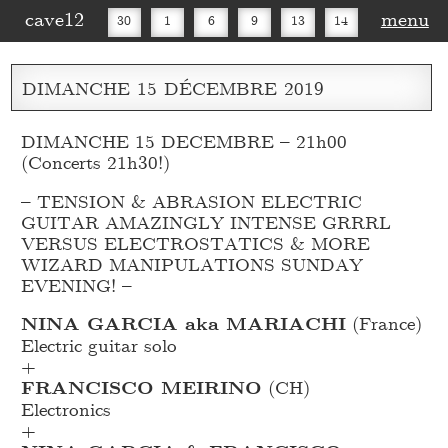
cave12
menu
30
1
6
9
13
14
16
20
27
30
DIMANCHE
15
DÉCEMBRE
2019
DIMANCHE 15 DECEMBRE – 21h00
(Concerts 21h30!)
– TENSION & ABRASION ELECTRIC
GUITAR AMAZINGLY INTENSE GRRRL
VERSUS ELECTROSTATICS & MORE
WIZARD MANIPULATIONS SUNDAY
EVENING! –
NINA GARCIA aka MARIACHI
(France)
Electric guitar solo
+
FRANCISCO MEIRINO
(CH)
Electronics
+