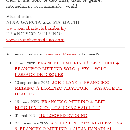
intensément recommandé_yeah!
Plus d’infos:
NINA GARCIA aka MARIACHI:
www.parabailarlabamba.fr/
FRANCISCO MEIRINO:
www.franciscomeirino.com
Autres concerts de
Francisco Meirino
à la cave12:
7 juin 2026
:
FRANCISCO MEIRINO & SEC_ DUO +
FRANCISCO MEIRINO SOLO + SEC_ SOLO +
PASSAGE DE DISQUES
10 septembre 2025
:
JOKE LANZ + FRANCISCO
MEIRINO & LORENZO ABATTOIR + PASSAGE DE
DISQUES
16 mars 2025
:
FRANCISCO MEIRINO & LEIF
ELGGREN DUO + GAUDENZ BADRUTT
31 mai 2024
:
HU LOOPED EVENING
27 novembre 2022
:
AKOUPHENE 2022: KIKO ESSEIVA
& FRANCISCO MEIRINO + JULIA HANADI AL