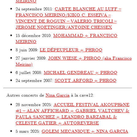
MEIRINO
24 septembre 2011
:
CARTE BLANCHE AU LUFF –
FRANCISCO MEIRINO/KIKO C. ESSEIVA –
VINCENT DE ROGUIN – VALERIO TRICOLI –
JEROME NOETINGER/ANTOINE CHESSEX
15 décembre 2010
:
MOHAMMAD + FRANCISCO
MEIRINO
8 juin 2009
:
LE DÉPEUPLEUR + PHROQ
27 janvier 2009
:
JOHN WIESE + PHROQ (aka Francisco
Meirino)
6 juillet 2008
:
MICHAEL GENDREAU + PHROQ
24 septembre 2007
:
SCOTT ARFORD + PHROQ
Autres concerts de
Nina Garcia
à la cave12:
28 novembre 2025
:
ACCUEIL FESTIVAL AKOUPHèNE
#1 – ALAN AFFICHARD + GABRIEL VALTCHEV &
PAULA SANCHEZ + LEANDRO BARZABAL &
CELESTE GATIER + AUTOREVERSE
5 mars 2025
:
GOLEM MECANIQUE + NINA GARCIA