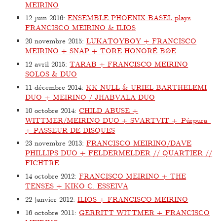
MEIRINO
12 juin 2016
:
ENSEMBLE PHOENIX BASEL plays
FRANCISCO MEIRINO & ILIOS
20 novembre 2015
:
LUKATOYBOY + FRANCISCO
MEIRINO + SNAP + TORE HONORÉ BØE
12 avril 2015
:
TARAB + FRANCISCO MEIRINO
SOLOS & DUO
11 décembre 2014
:
KK NULL & URIEL BARTHELEMI
DUO + MEIRINO / JHABVALA DUO
10 octobre 2014
:
CHILD ABUSE +
WITTMER/MEIRINO DUO + SVARTVIT + Púrpura
+ PASSEUR DE DISQUES
23 novembre 2013
:
FRANCISCO MEIRINO/DAVE
PHILLIPS DUO + FELDERMELDER // QUARTIER //
FICHTRE
14 octobre 2012
:
FRANCISCO MEIRINO + THE
TENSES + KIKO C. ESSEIVA
22 janvier 2012
:
ILIOS + FRANCISCO MEIRINO
16 octobre 2011
:
GERRITT WITTMER + FRANCISCO