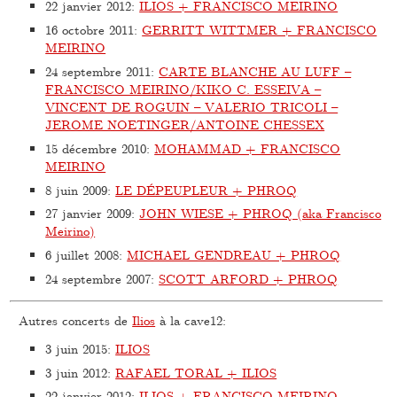
22 janvier 2012
:
ILIOS + FRANCISCO MEIRINO
16 octobre 2011
:
GERRITT WITTMER + FRANCISCO
MEIRINO
24 septembre 2011
:
CARTE BLANCHE AU LUFF –
FRANCISCO MEIRINO/KIKO C. ESSEIVA –
VINCENT DE ROGUIN – VALERIO TRICOLI –
JEROME NOETINGER/ANTOINE CHESSEX
15 décembre 2010
:
MOHAMMAD + FRANCISCO
MEIRINO
8 juin 2009
:
LE DÉPEUPLEUR + PHROQ
27 janvier 2009
:
JOHN WIESE + PHROQ (aka Francisco
Meirino)
6 juillet 2008
:
MICHAEL GENDREAU + PHROQ
24 septembre 2007
:
SCOTT ARFORD + PHROQ
Autres concerts de
Ilios
à la cave12:
3 juin 2015
:
ILIOS
3 juin 2012
:
RAFAEL TORAL + ILIOS
22 janvier 2012
:
ILIOS + FRANCISCO MEIRINO