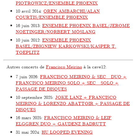
PIOTROWICZ/ENSEMBLE PHOENIX
10 avril 2014
:
OREN AMBARCHI/ALAN
COURTIS/ENSEMBLE PHOENIX
16 juin 2013
:
ENSEMBLE PHOENIX BASEL/JEROME
NOETINGER/NORBERT MÖSLANG
10 juin 2012
:
ENSEMBLE PHOENIX
BASEL/ZBIGNIEW KARKOWSKI/KASPER T.
TOEPLITZ
Autres concerts de
Francisco Meirino
à la cave12:
7 juin 2026
:
FRANCISCO MEIRINO & SEC_ DUO +
FRANCISCO MEIRINO SOLO + SEC_ SOLO +
PASSAGE DE DISQUES
10 septembre 2025
:
JOKE LANZ + FRANCISCO
MEIRINO & LORENZO ABATTOIR + PASSAGE DE
DISQUES
16 mars 2025
:
FRANCISCO MEIRINO & LEIF
ELGGREN DUO + GAUDENZ BADRUTT
31 mai 2024
:
HU LOOPED EVENING