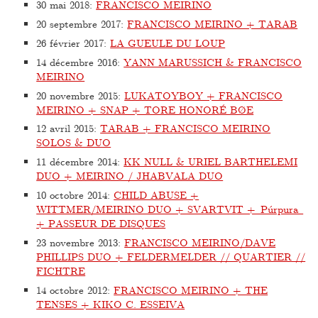
30 mai 2018
:
FRANCISCO MEIRINO
20 septembre 2017
:
FRANCISCO MEIRINO + TARAB
26 février 2017
:
LA GUEULE DU LOUP
14 décembre 2016
:
YANN MARUSSICH & FRANCISCO
MEIRINO
20 novembre 2015
:
LUKATOYBOY + FRANCISCO
MEIRINO + SNAP + TORE HONORÉ BØE
12 avril 2015
:
TARAB + FRANCISCO MEIRINO
SOLOS & DUO
11 décembre 2014
:
KK NULL & URIEL BARTHELEMI
DUO + MEIRINO / JHABVALA DUO
10 octobre 2014
:
CHILD ABUSE +
WITTMER/MEIRINO DUO + SVARTVIT + Púrpura
+ PASSEUR DE DISQUES
23 novembre 2013
:
FRANCISCO MEIRINO/DAVE
PHILLIPS DUO + FELDERMELDER // QUARTIER //
FICHTRE
14 octobre 2012
:
FRANCISCO MEIRINO + THE
TENSES + KIKO C. ESSEIVA