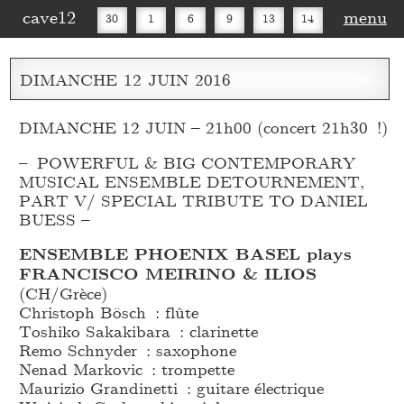
cave12
menu
30
1
6
9
13
14
16
20
27
30
DIMANCHE
12
JUIN
2016
DIMANCHE 12 JUIN – 21h00 (concert 21h30 !)
– POWERFUL & BIG CONTEMPORARY
MUSICAL ENSEMBLE DETOURNEMENT,
PART V/ SPECIAL TRIBUTE TO DANIEL
BUESS –
ENSEMBLE PHOENIX BASEL plays
FRANCISCO MEIRINO & ILIOS
(CH/Grèce)
Christoph Bösch : flûte
Toshiko Sakakibara : clarinette
Remo Schnyder : saxophone
Nenad Markovic : trompette
Maurizio Grandinetti : guitare électrique