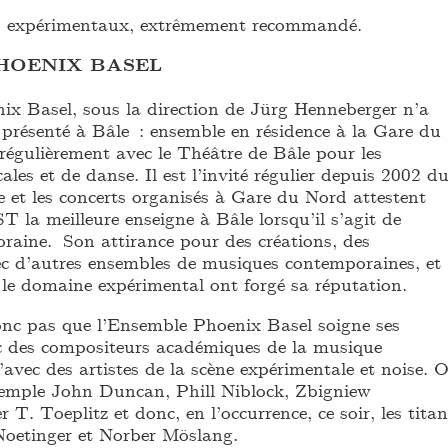
s expérimentaux, extrêmement recommandé.
HOENIX BASEL
x Basel, sous la direction de Jürg Henneberger n’a
 présenté à Bâle : ensemble en résidence à la Gare du
 régulièrement avec le Théâtre de Bâle pour les
les et de danse. Il est l’invité régulier depuis 2002 d
e et les concerts organisés à Gare du Nord attestent
 la meilleure enseigne à Bâle lorsqu’il s’agit de
aine. Son attirance pour des créations, des
ec d’autres ensembles de musiques contemporaines, et
 le domaine expérimental ont forgé sa réputation.
nc pas que l’Ensemble Phoenix Basel soigne ses
c des compositeurs académiques de la musique
avec des artistes de la scène expérimentale et noise. 
xemple John Duncan, Phill Niblock, Zbigniew
T. Toeplitz et donc, en l’occurrence, ce soir, les titan
oetinger et Norber Möslang.