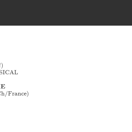
!)
SICAL
ME
h/France)