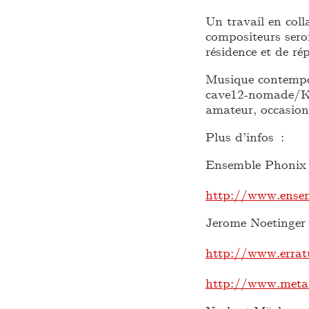
Un travail en coll
compositeurs sero
résidence et de ré
Musique contempor
cave12-nomade/KA
amateur, occasion 
Plus d’infos :
Ensemble Phonix
http://www.ensem
Jerome Noetinger
http://www.errat
http://www.meta