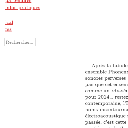
partenaires
infos pratiques
ical
rss
Rechercher :
Après la fabuleus
ensemble Phonenx 
sonores perverses
pas que cet ensem
comme un rdv-série
pour 2014… restez
contemporaine, l’
noms incontournab
électroacoustique
passée, c’est cett
expérimentale éle