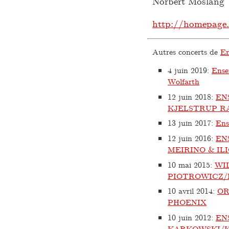
Norbert Möslang 
http://homepage.
Autres concerts de
En
4 juin 2019
:
Ense
Wolfarth
12 juin 2018
:
EN
KJELSTRUP R
13 juin 2017
:
Ens
12 juin 2016
:
EN
MEIRINO & IL
10 mai 2015
:
WI
PIOTROWICZ/
10 avril 2014
:
OR
PHOENIX
10 juin 2012
:
EN
KARKOWSKI/K