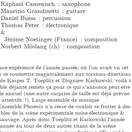
Raphael Camenisch : saxophone
Maurizio Grandinetti : guitare
Daniel Buess : percussion
Thomas Peter : électronique
&
Jérôme Noetinger (France) : composition
Norbert Möslang (ch) : composition
e expérience de l’année passée, où l’on avait vu cet
se soumettre magistralement aux torsions-directions
 de Kasper T. Toeplitz et Zbigniew Karkowski, voilà t-
ble déjanté remets ça pour ce qui s’annonce peut-être
 annuel (une autre surprise de taille est déjà prévue
 attentifs !). Large ensemble de musique
Ensemble Phoenix n’a cesse de vouloir se frotter à des
les de la scène expérimentale noise-électronique &
 sauvage. Après donc Toeplitz et Karkowski l’année
e année au tour de deux autres titans de la scène
ctroacoustique européenne de se frotter à l’Ensemble :