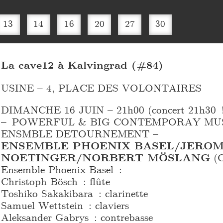
13
14
16
20
27
30
La cave12 à Kalvingrad (#84)
USINE – 4, PLACE DES VOLONTAIRES
DIMANCHE 16 JUIN – 21h00 (concert 21h30 
– POWERFUL & BIG CONTEMPORAY MU
ENSMBLE DETOURNEMENT –
ENSEMBLE PHOENIX BASEL/JERO
NOETINGER/NORBERT MÖSLANG
(C
Ensemble Phoenix Basel :
Christoph Bösch : flûte
Toshiko Sakakibara : clarinette
Samuel Wettstein : claviers
Aleksander Gabrys : contrebasse