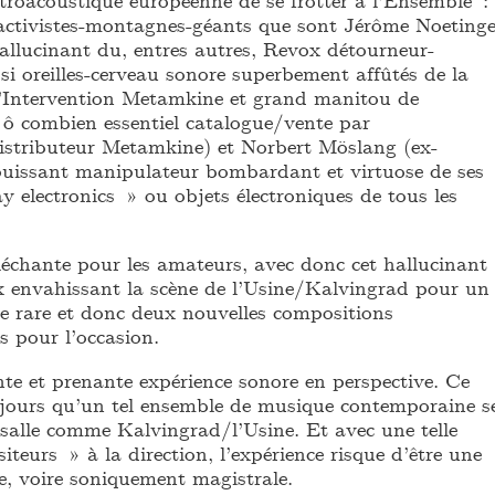
s activistes-montagnes-géants que sont Jérôme Noetinge
hallucinant du, entres autres, Revox détourneur-
si oreilles-cerveau sonore superbement affûtés de la
d’Intervention Metamkine et grand manitou de
t ô combien essentiel catalogue/vente par
stributeur Metamkine) et Norbert Möslang (ex-
puissant manipulateur bombardant et virtuose de ses
 electronics » ou objets électroniques de tous les
léchante pour les amateurs, avec donc cet hallucinant
 envahissant la scène de l’Usine/Kalvingrad pour un
 rare et donc deux nouvelles compositions
s pour l’occasion.
nte et prenante expérience sonore en perspective. Ce
s jours qu’un tel ensemble de musique contemporaine s
salle comme Kalvingrad/l’Usine. Et avec une telle
teurs » à la direction, l’expérience risque d’être une
le, voire soniquement magistrale.