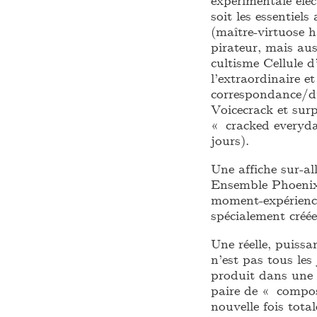
soit les essentiel
(maître-virtuose 
pirateur, mais aus
cultisme Cellule 
l’extraordinaire e
correspondance/di
Voicecrack et sur
« cracked everyday
jours).
Une affiche sur-al
Ensemble Phoenix
moment-expérience
spécialement créée
Une réelle, puissa
n’est pas tous le
produit dans une 
paire de « composi
nouvelle fois tota