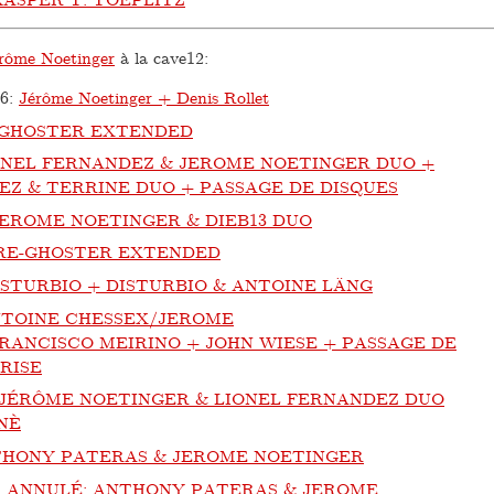
rôme Noetinger
à la cave12:
26
:
Jérôme Noetinger + Denis Rollet
-GHOSTER EXTENDED
ONEL FERNANDEZ & JEROME NOETINGER DUO +
EZ & TERRINE DUO + PASSAGE DE DISQUES
JEROME NOETINGER & DIEB13 DUO
RE-GHOSTER EXTENDED
ISTURBIO + DISTURBIO & ANTOINE LÄNG
TOINE CHESSEX/JEROME
RANCISCO MEIRINO + JOHN WIESE + PASSAGE DE
RISE
JÉRÔME NOETINGER & LIONEL FERNANDEZ DUO
NÈ
HONY PATERAS & JEROME NOETINGER
:
ANNULÉ: ANTHONY PATERAS & JEROME