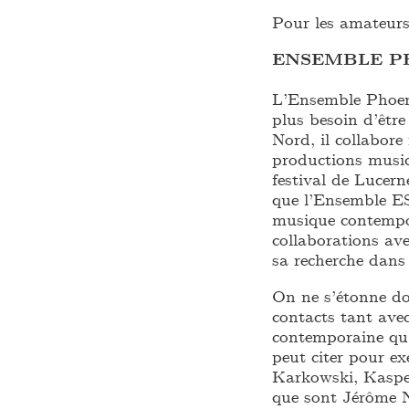
Pour les amateur
ENSEMBLE P
L’Ensemble Phoeni
plus besoin d’être
Nord, il collabore
productions musica
festival de Lucern
que l’Ensemble EST
musique contempor
collaborations av
sa recherche dans
On ne s’étonne do
contacts tant ave
contemporaine qu’
peut citer pour e
Karkowski, Kasper 
que sont Jérôme N