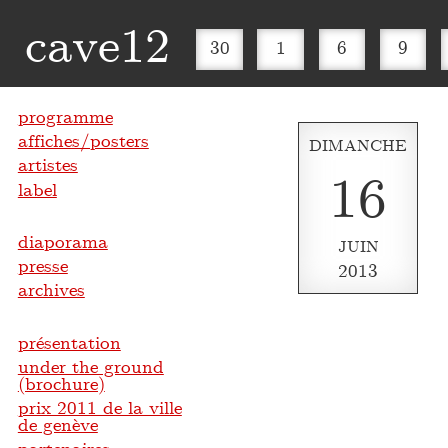
cave12
30
1
6
9
programme
affiches/posters
DIMANCHE
artistes
16
label
diaporama
JUIN
presse
2013
archives
présentation
under the ground
(brochure)
prix 2011 de la ville
de genève