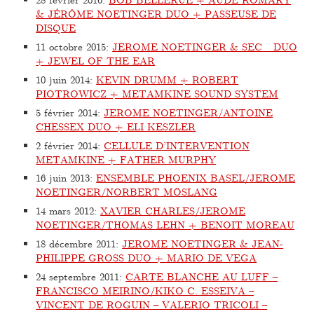
& JÉRÔME NOETINGER DUO + PASSEUSE DE
DISQUE
11 octobre 2015
:
JEROME NOETINGER & SEC_ DUO
+ JEWEL OF THE EAR
10 juin 2014
:
KEVIN DRUMM + ROBERT
PIOTROWICZ + METAMKINE SOUND SYSTEM
5 février 2014
:
JEROME NOETINGER/ANTOINE
CHESSEX DUO + ELI KESZLER
2 février 2014
:
CELLULE D’INTERVENTION
METAMKINE + FATHER MURPHY
16 juin 2013
:
ENSEMBLE PHOENIX BASEL/JEROME
NOETINGER/NORBERT MÖSLANG
14 mars 2012
:
XAVIER CHARLES/JEROME
NOETINGER/THOMAS LEHN + BENOIT MOREAU
18 décembre 2011
:
JEROME NOETINGER & JEAN-
PHILIPPE GROSS DUO + MARIO DE VEGA
24 septembre 2011
:
CARTE BLANCHE AU LUFF –
FRANCISCO MEIRINO/KIKO C. ESSEIVA –
VINCENT DE ROGUIN – VALERIO TRICOLI –