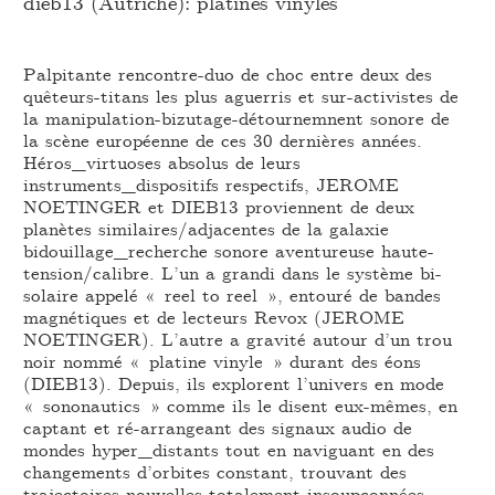
dieb13 (Autriche): platines vinyles
Palpitante rencontre-duo de choc entre deux des
quêteurs-titans les plus aguerris et sur-activistes de
la manipulation-bizutage-détournemnent sonore de
la scène européenne de ces 30 dernières années.
Héros_virtuoses absolus de leurs
instruments_dispositifs respectifs, JEROME
NOETINGER et DIEB13 proviennent de deux
planètes similaires/adjacentes de la galaxie
bidouillage_recherche sonore aventureuse haute-
tension/calibre. L’un a grandi dans le système bi-
solaire appelé « reel to reel », entouré de bandes
magnétiques et de lecteurs Revox (JEROME
NOETINGER). L’autre a gravité autour d’un trou
noir nommé « platine vinyle » durant des éons
(DIEB13). Depuis, ils explorent l’univers en mode
« sononautics » comme ils le disent eux-mêmes, en
captant et ré-arrangeant des signaux audio de
mondes hyper_distants tout en naviguant en des
changements d’orbites constant, trouvant des
trajectoires nouvelles totalement insoupçonnées