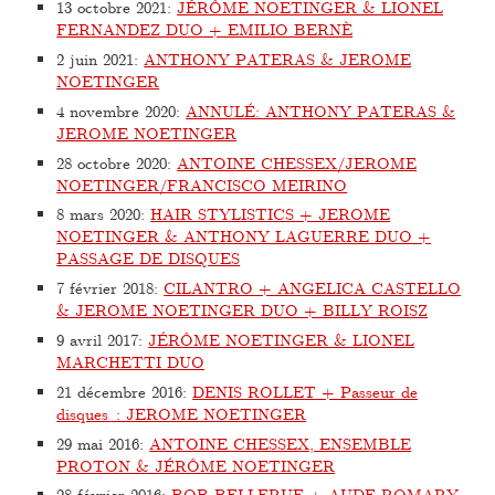
13 octobre 2021
:
JÉRÔME NOETINGER & LIONEL
FERNANDEZ DUO + EMILIO BERNÈ
2 juin 2021
:
ANTHONY PATERAS & JEROME
NOETINGER
4 novembre 2020
:
ANNULÉ: ANTHONY PATERAS &
JEROME NOETINGER
28 octobre 2020
:
ANTOINE CHESSEX/JEROME
NOETINGER/FRANCISCO MEIRINO
8 mars 2020
:
HAIR STYLISTICS + JEROME
NOETINGER & ANTHONY LAGUERRE DUO +
PASSAGE DE DISQUES
7 février 2018
:
CILANTRO + ANGELICA CASTELLO
& JEROME NOETINGER DUO + BILLY ROISZ
9 avril 2017
:
JÉRÔME NOETINGER & LIONEL
MARCHETTI DUO
21 décembre 2016
:
DENIS ROLLET + Passeur de
disques : JEROME NOETINGER
29 mai 2016
:
ANTOINE CHESSEX, ENSEMBLE
PROTON & JÉRÔME NOETINGER
28 février 2016
:
BOB BELLERUE + AUDE ROMARY