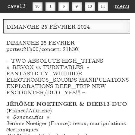
cave12
menu
30
1
6
9
13
14
16
20
27
30
DIMANCHE
25
FÉVRIER
2024
DIMANCHE 25 FEVRIER –
portes:21h00/concert: 21h30!
– TWO ABSOLUTE HIGH_
TITANS
« REVOX vs TURNTABLES »
FANTASTICLY_
WIIIIIIIDE
ELECTRONICS_
SOUNDS MANIPULATIONS
EXPLORATIONS DEEP_
TRIP NEW
ENCOUNTER/DUO_
YES!!! –
JÉRÔME NOETINGER & DIEB13 DUO
(France/Autriche)
«
Sononautics
»
Jérôme Noetiger (France): revox, manipulations
électroniques