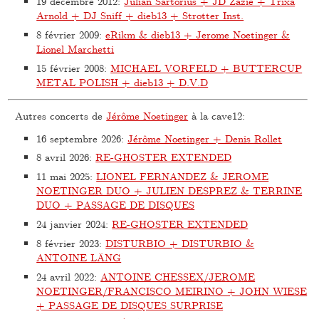
19 décembre 2012
:
Julian Sartorius + JD Zazie + Trixa
Arnold + DJ Sniff + dieb13 + Strotter Inst.
8 février 2009
:
eRikm & dieb13 + Jerome Noetinger &
Lionel Marchetti
15 février 2008
:
MICHAEL VORFELD + BUTTERCUP
METAL POLISH + dieb13 + D.V.D
Autres concerts de
Jérôme Noetinger
à la cave12:
16 septembre 2026
:
Jérôme Noetinger + Denis Rollet
8 avril 2026
:
RE-GHOSTER EXTENDED
11 mai 2025
:
LIONEL FERNANDEZ & JEROME
NOETINGER DUO + JULIEN DESPREZ & TERRINE
DUO + PASSAGE DE DISQUES
24 janvier 2024
:
RE-GHOSTER EXTENDED
8 février 2023
:
DISTURBIO + DISTURBIO &
ANTOINE LÄNG
24 avril 2022
:
ANTOINE CHESSEX/JEROME
NOETINGER/FRANCISCO MEIRINO + JOHN WIESE
+ PASSAGE DE DISQUES SURPRISE