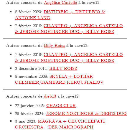
Autres concerts de
Angélica Castelló
à la cave12:
8 février 2023
:
DISTURBIO + DISTURBIO &
ANTOINE LÄNG
7 février 2018
:
CILANTRO + ANGELICA CASTELLO
& JEROME NOETINGER DUO + BILLY ROISZ
Autres concerts de
Billy Roisz
à la cave12:
7 février 2018
:
CILANTRO + ANGELICA CASTELLO
& JEROME NOETINGER DUO + BILLY ROISZ
2 décembre 2014
:
BILLY ROISZ
5 novembre 2008
:
SKYLLA + LOTHAR
OHLMEIER/ISAMBARD KHROUSTALIOV
Autres concerts de
dieb13
à la cave12:
22 janvier 2025
:
CHAOS CLUB
25 février 2024
:
JEROME NOETINGER & DIEB13 DUO
3 mai 2023
:
MAGRAVA + CHUCHCHEPATI
ORCHESTRA – DER MAKROGRAPH