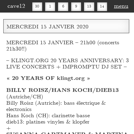
cave12
menu
30
1
6
9
13
14
16
20
27
30
MERCREDI
15
JANVIER
2020
MERCREDI 15 JANVIER – 21h00 (concerts
21h30!!)
– KLINGT.ORG 20 YEARS ANNIVERSARY: 3
LIVE CONCERTS + IMPROMPTU DJ SET –
« 20 YEARS OF klingt.org »
BILLY ROISZ/HANS KOCH/DIEB13
(Autriche/CH)
Billy Roisz (Autriche): bass électrique &
electronics
Hans Koch (CH): clarinette basse
dieb13: platines vinyles & klopfer
+
SUSANNA GARTMAYER & MARTINA