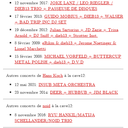
12 novembre 2017
:
JOKE LANZ / LEO RIEGLER /
DIEB13 TRIO + PASSEUSE DE DISQUES
17 février 2013
:
GUIDO MOBIUS + DIEB13 + WALSER
+ BAD TRIP INC DJ SET
19 décembre 2012
:
Julian Sartorius + JD Zazie + Trixa
Arnold + DJ Sniff + dieb13 + Strotter Inst.
8 février 2009
:
eRikm & dieb13 + Jerome Noetinger &
Lionel Marchetti
15 février 2008
:
MICHAEL VORFELD + BUTTERCUP
METAL POLISH + dieb13 + D.V.D
Autres concerts de
Hans Koch
à la cave12:
12 mai 2021
:
INSUB META ORCHESTRA
23 novembre 2014
:
DEER + HUBBUB + JIM BLACK
Autres concerts de
noid
à la cave12:
8 novembre 2016
:
RYU HANKIL/MATIJA
SCHELLANDER/NOID TRIO