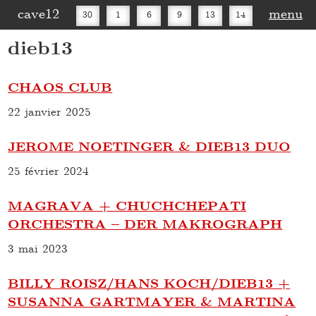
cave12
menu
30
1
6
9
13
14
dieb13
16
20
27
30
CHAOS CLUB
22 janvier 2025
JEROME NOETINGER & DIEB13 DUO
25 février 2024
MAGRAVA + CHUCHCHEPATI
ORCHESTRA – DER MAKROGRAPH
3 mai 2023
BILLY ROISZ/HANS KOCH/DIEB13 +
SUSANNA GARTMAYER & MARTINA